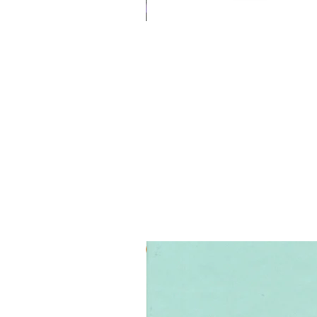
3 ב-₪120