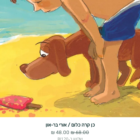
כן קרה כלום / אורי בר-און
מחיר רגיל
מחיר מבצע
שלוש ב-₪120