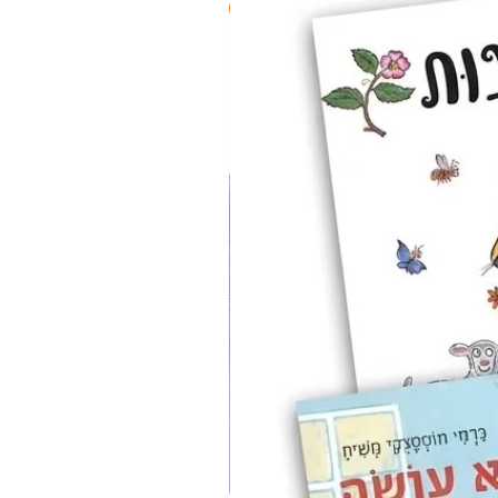
2 ב-₪90