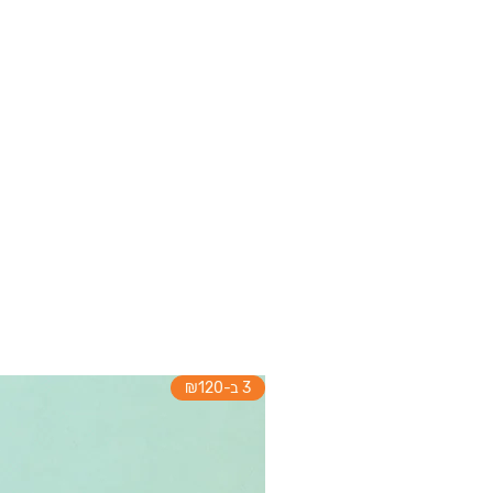
3 ב-₪120