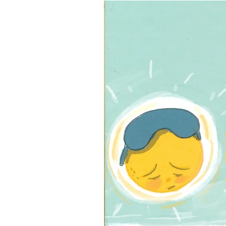
3 ב-₪120