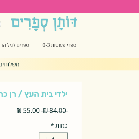
ספרי פעוטות 0-3
ספרים לגיל הרך -5
משלוחים חינם 🎁 בקנ
ילדי בית העץ / רן כה
מחיר
מחיר
 ‏84.00 ‏₪ 
רגיל
מבצע
כמות
*