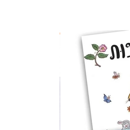
2 ב-₪90