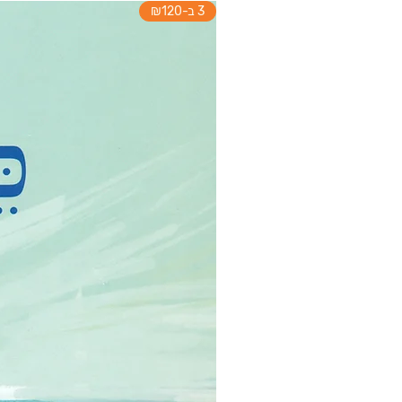
3 ב-₪120