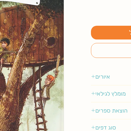
איורים
יניב שמעוני
מומלץ לגילאי
6-9
הוצאת ספרים
התו השמיני
סוג דפים