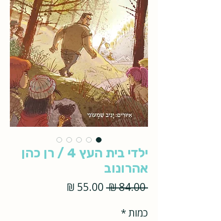
ילדי בית העץ 4 / רן כהן
אהרונוב
מחיר
מחיר
 ‏84.00 ‏₪ 
רגיל
מבצע
כמות
*