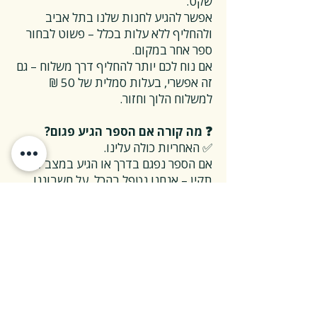
שקט.
אפשר להגיע לחנות שלנו בתל אביב
ולהחליף ללא עלות בכלל – פשוט לבחור
ספר אחר במקום.
אם נוח לכם יותר להחליף דרך משלוח – גם
זה אפשרי, בעלות סמלית של 50 ₪
למשלוח הלוך וחזור.
❓ מה קורה אם הספר הגיע פגום?
✅ האחריות כולה עלינו.
אם הספר נפגם בדרך או הגיע במצב לא
תקין – אנחנו נטפל בהכל, על חשבוננו.
פשוט פונים אלינו, ואנחנו נחליף את הספר
או נשלח חדש במהירות, בלי שאלות
מיותרות.
❓ ואם אני רוצה להחזיר ספר בלי סיבה
מיוחדת?
✅ גם זה בסדר גמור.
אפשר להחזיר את הספר תוך 14 ימים כל