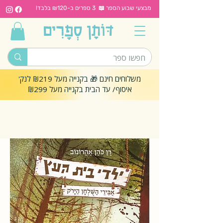
מבצעי שבוע הספר 📖 3 ספרים ב-₪120 בלבד!
משלוחים חינם 🎁 בקנייה מעל ₪219 לנק'
איסוף/ עד הבית בקנייה מעל ₪299