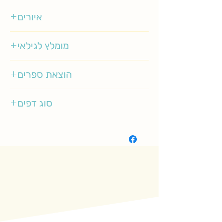
איורים
יניב שמעוני
מומלץ לגילאי
6-9
הוצאת ספרים
התו השמיני
סוג דפים
רגיל