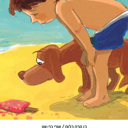
כן קרה כלום / אורי בר-און