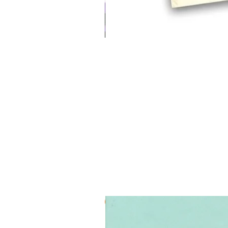
3 ב-₪120