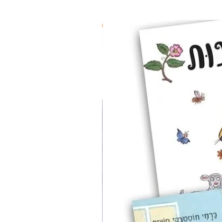
2 ב-₪90