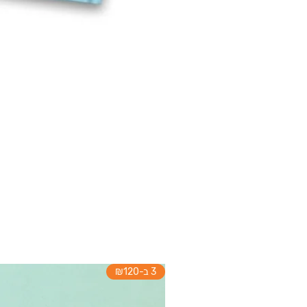
3 ב-₪120