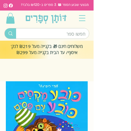
מבצעי שבוע הספר 📖 3 ספרים ב-₪120 בלבד!
משלוחים חינם 🎁 בקנייה מעל ₪219 לנק'
איסוף/ עד הבית בקנייה מעל ₪299