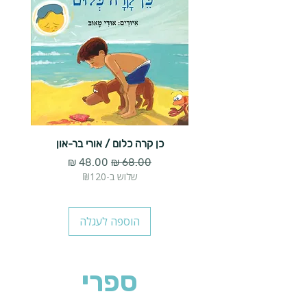
כן קרה כלום / אורי בר-און
הארנב 
מחיר רגיל
מחיר מבצע
שלוש ב-₪120
הוספה לעגלה
ספרי