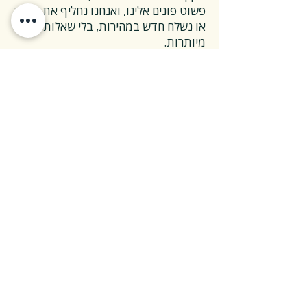
פשוט פונים אלינו, ואנחנו נחליף את הספר
או נשלח חדש במהירות, בלי שאלות
מיותרות.
❓ ואם אני רוצה להחזיר ספר בלי סיבה
מיוחדת?
✅ גם זה בסדר גמור.
אפשר להחזיר את הספר תוך 14 ימים כל
עוד הוא חדש ובאריזתו המקורית.
ההחזרה מתבצעת בעלות משלוח של 26
₪, ולאחר שהספר חוזר אלינו – תקבלו זיכוי
מלא על הספר עצמו.
אנחנו מאמינים ששירות טוב נמדד דווקא
ברגעים האלה, ולכן מקפידים לעשות את
זה פשוט ונעים.
צריכים מעל 30 ספרים?