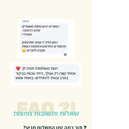
FAQ ?!
שאלות ותשובות נפוצות
❓ תוך כמה זמן המשלוח מגיע?