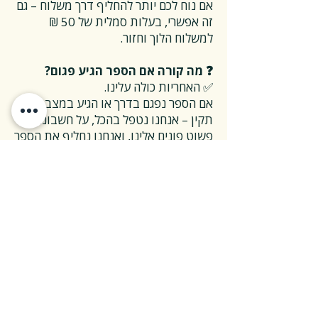
אם נוח לכם יותר להחליף דרך משלוח – גם
זה אפשרי, בעלות סמלית של 50 ₪
למשלוח הלוך וחזור.
❓ מה קורה אם הספר הגיע פגום?
✅ האחריות כולה עלינו.
אם הספר נפגם בדרך או הגיע במצב לא
תקין – אנחנו נטפל בהכל, על חשבוננו.
פשוט פונים אלינו, ואנחנו נחליף את הספר
או נשלח חדש במהירות, בלי שאלות
מיותרות.
❓ ואם אני רוצה להחזיר ספר בלי סיבה
מיוחדת?
✅ גם זה בסדר גמור.
אפשר להחזיר את הספר תוך 14 ימים כל
עוד הוא חדש ובאריזתו המקורית.
ההחזרה מתבצעת בעלות משלוח של 26
₪, ולאחר שהספר חוזר אלינו – תקבלו זיכוי
מלא על הספר עצמו.