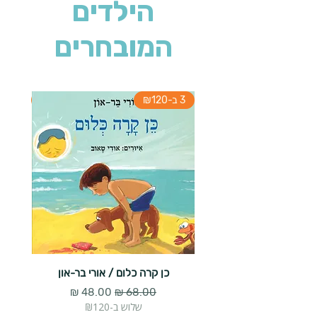
הילדים
המובחרים
3 ב-₪120
3 ב-₪120
כן קרה כלום / אורי בר-און
הארנב 
מחיר רגיל
מחיר מבצע
שלוש ב-₪120