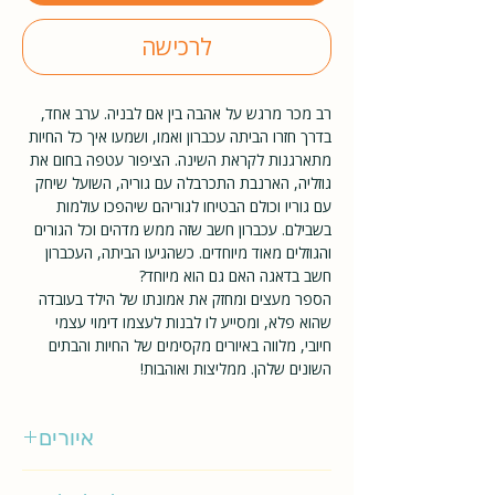
לרכישה
רב מכר מרגש על אהבה בין אם לבניה. ערב אחד,
בדרך חזרו הביתה עכברון ואמו, ושמעו איך כל החיות
מתארגנות לקראת השינה. הציפור עטפה בחום את
גוזליה, הארנבת התכרבלה עם גוריה, השועל שיחק
עם גוריו וכולם הבטיחו לגוריהם שיהפכו עולמות
בשבילם. עכברון חשב שזה ממש מדהים וכל הגורים
והגוזלים מאוד מיוחדים. כשהגיעו הביתה, העכברון
חשב בדאגה האם גם הוא מיוחד?
הספר מעצים ומחזק את אמונתו של הילד בעובדה
שהוא פלא, ומסייע לו לבנות לעצמו דימוי עצמי
חיובי, מלווה באיורים מקסימים של החיות והבתים
השונים שלהן. ממליצות ואוהבות!
איורים
ג'אן פרינלי