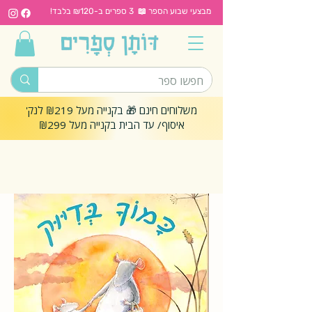
מבצעי שבוע הספר 📖 3 ספרים ב-₪120 בלבד!
משלוחים חינם 🎁 בקנייה מעל ₪219 לנק'
איסוף/ עד הבית בקנייה מעל ₪299