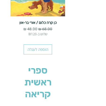
כן קרה כלום / אורי בר-און
הארנב 
מחיר רגיל
מחיר מבצע
שלוש ב-₪120
הוספה לעגלה
ספרי
ראשית
קריאה