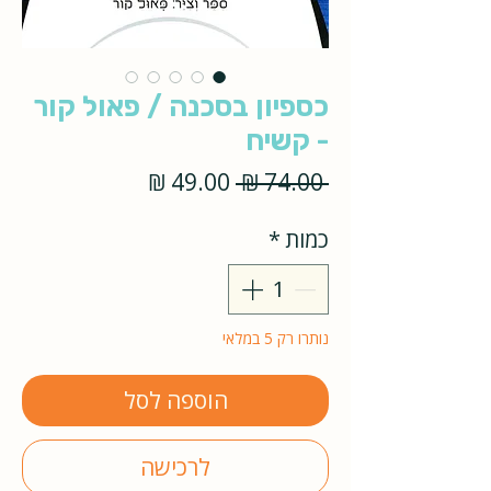
כספיון בסכנה / פאול קור
- קשיח
מחיר
מחיר
 ‏74.00 ‏₪ 
רגיל
מבצע
כמות
*
נותרו רק 5 במלאי
הוספה לסל
לרכישה