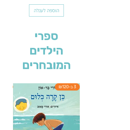
הוספה לעגלה
ספרי
הילדים
המובחרים
3 ב-₪120
3 ב-₪120