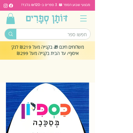
מבצעי שבוע הספר 📖 3 ספרים ב-₪120 בלבד!
משלוחים חינם 🎁 בקנייה מעל ₪219 לנק'
איסוף/ עד הבית בקנייה מעל ₪299