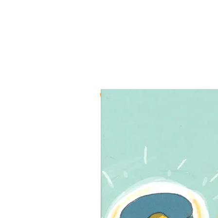
3 ב-₪120