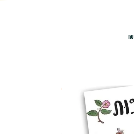
2 ב-₪90