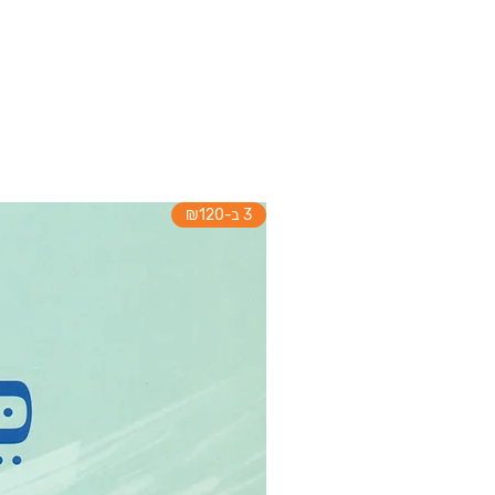
3 ב-₪120