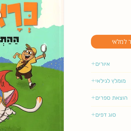
ר למלאי
איורים
נדב נחמני
מומלץ לגילאי
8-12
הוצאת ספרים
כנרת
סוג דפים
רגיל