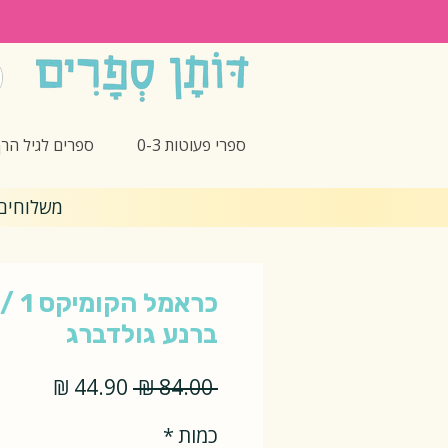
ספרי פעוטות 0-3
ספרים לגיל הרך -5
משלוחים חינם 🎁 בקנ
כראמל
ברנע גולדברג
מחיר
מחיר
 ‏84.00 ‏₪ 
רגיל
מבצע
כמות
*