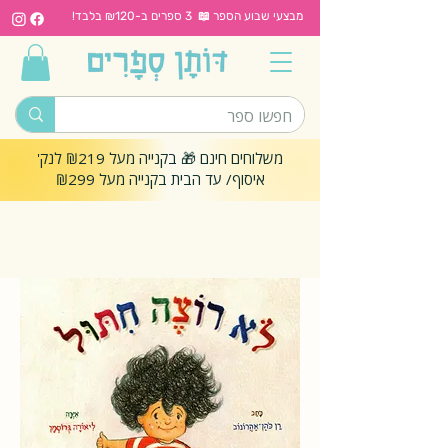
מבצעי שבוע הספר 📖 3 ספרים ב-₪120 בלבד!
משלוחים חינם 🎁 בקנייה מעל ₪219 לנק'
איסוף/ עד הבית בקנייה מעל ₪299