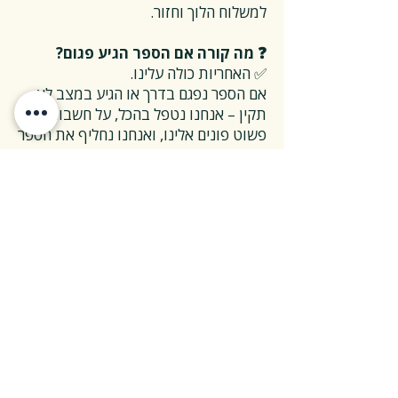
למשלוח הלוך וחזור.
❓ מה קורה אם הספר הגיע פגום?
✅ האחריות כולה עלינו.
אם הספר נפגם בדרך או הגיע במצב לא
תקין – אנחנו נטפל בהכל, על חשבוננו.
פשוט פונים אלינו, ואנחנו נחליף את הספר
או נשלח חדש במהירות, בלי שאלות
מיותרות.
❓ ואם אני רוצה להחזיר ספר בלי סיבה
מיוחדת?
✅ גם זה בסדר גמור.
אפשר להחזיר את הספר תוך 14 ימים כל
עוד הוא חדש ובאריזתו המקורית.
ההחזרה מתבצעת בעלות משלוח של 26
₪, ולאחר שהספר חוזר אלינו – תקבלו זיכוי
מלא על הספר עצמו.
אנחנו מאמינים ששירות טוב נמדד דווקא