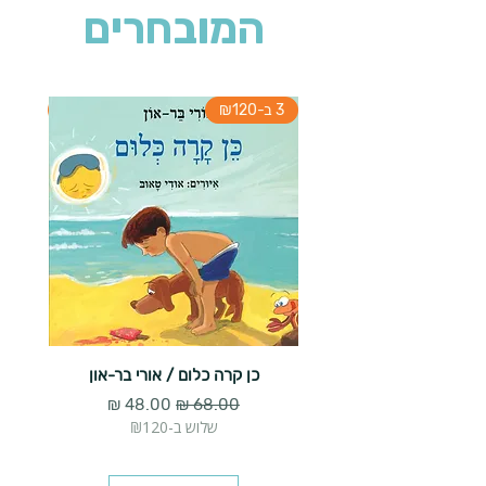
המובחרים
3 ב-₪120
3 ב-₪120
כן קרה כלום / אורי בר-און
הארנב 
מחיר רגיל
מחיר מבצע
שלוש ב-₪120