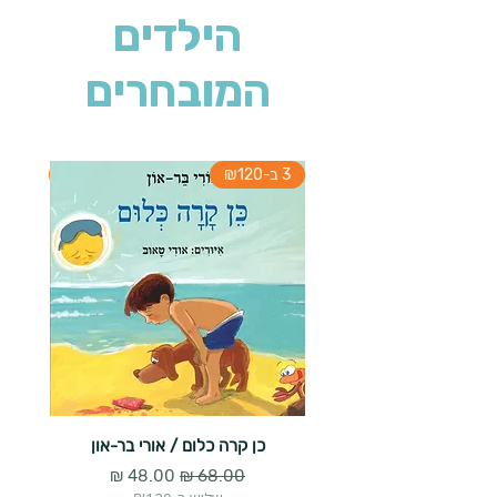
הילדים
המובחרים
3 ב-₪120
3 ב-₪120
כן קרה כלום / אורי בר-און
הארנב 
מחיר רגיל
מחיר מבצע