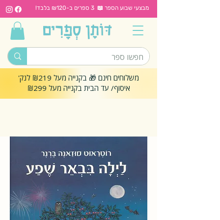
מבצעי שבוע הספר 📖 3 ספרים ב-₪120 בלבד!
משלוחים חינם 🎁 בקנייה מעל ₪219 לנק'
איסוף/ עד הבית בקנייה מעל ₪299