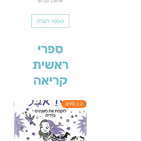
שלוש ב-₪120
הוספה לעגלה
ספרי
ראשית
קריאה
2 ב-₪90
2 ב-₪90