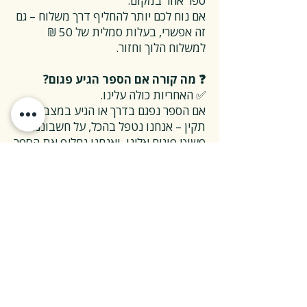
ספר אחר במקום.
אם נוח לכם יותר להחליף דרך משלוח – גם
זה אפשרי, בעלות סמלית של 50 ₪
למשלוח הלוך וחזור.
❓ מה קורה אם הספר הגיע פגום?
✅ האחריות כולה עלינו.
אם הספר נפגם בדרך או הגיע במצב לא
תקין – אנחנו נטפל בהכל, על חשבוננו.
פשוט פונים אלינו, ואנחנו נחליף את הספר
או נשלח חדש במהירות, בלי שאלות
מיותרות.
❓ ואם אני רוצה להחזיר ספר בלי סיבה
מיוחדת?
✅ גם זה בסדר גמור.
אפשר להחזיר את הספר תוך 14 ימים כל
עוד הוא חדש ובאריזתו המקורית.
ההחזרה מתבצעת בעלות משלוח של 26
₪, ולאחר שהספר חוזר אלינו – תקבלו זיכוי