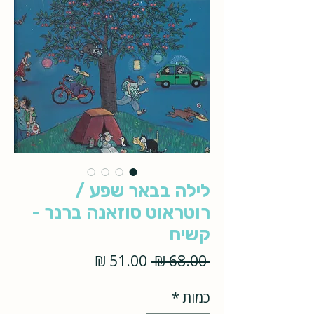
לילה בבאר שפע /
רוטראוט סוזאנה ברנר -
קשיח
מחיר
מחיר
 ‏68.00 ‏₪ 
רגיל
מבצע
כמות
*