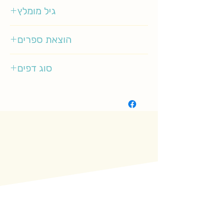
רוטראוט סוזאנה ברנר
גיל מומלץ
1-4
הוצאת ספרים
מודן
סוג דפים
קשיח