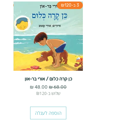
3 ב-₪120
3 ב-₪120
כן קרה כלום / אורי בר-און
הארנב 
מחיר רגיל
מחיר מבצע
שלוש ב-₪120
הוספה לעגלה