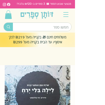
מבצעי שבוע הספר 📖 3 ספרים ב-₪120 בלבד!
משלוחים חינם 🎁 בקנייה מעל ₪219 לנק'
איסוף/ עד הבית בקנייה מעל ₪299