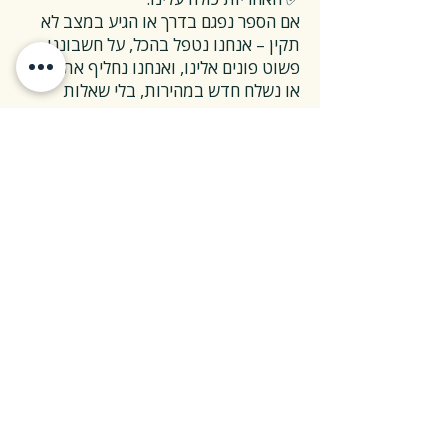
אם הספר נפגם בדרך או הגיע במצב לא
תקין – אנחנו נטפל בהכל, על חשבוננו.
פשוט פונים אלינו, ואנחנו נחליף את הספר
או נשלח חדש במהירות, בלי שאלות
מיותרות.
❓ ואם אני רוצה להחזיר ספר בלי סיבה
מיוחדת?
✅ גם זה בסדר גמור.
אפשר להחזיר את הספר תוך 14 ימים כל
עוד הוא חדש ובאריזתו המקורית.
ההחזרה מתבצעת בעלות משלוח של 26
₪, ולאחר שהספר חוזר אלינו – תקבלו זיכוי
מלא על הספר עצמו.
אנחנו מאמינים ששירות טוב נמדד דווקא
ברגעים האלה, ולכן מקפידים לעשות את
זה פשוט ונעים.