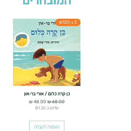
המובחרים
3 ב-₪120
3 ב-₪120
כן קרה כלום / אורי בר-און
הארנב 
מחיר רגיל
מחיר מבצע
שלוש ב-₪120
הוספה לעגלה