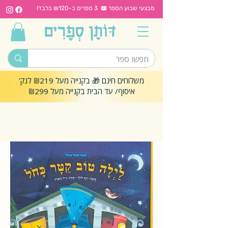
מבצעי שבוע הספר 📖 3 ספרים ב-₪120 בלבד!
משלוחים חינם 🎁 בקנייה מעל ₪219 לנק'
איסוף/ עד הבית בקנייה מעל ₪299