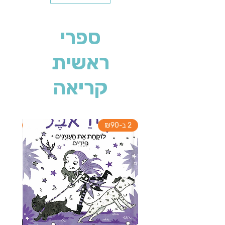
ספרי
ראשית
קריאה
2 ב-₪90
2 ב-₪90