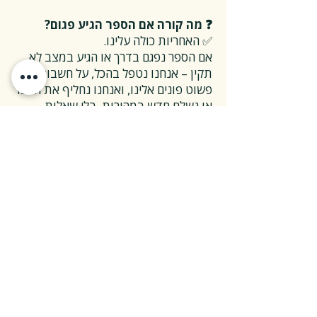
❓ מה קורה אם הספר הגיע פגום?
✅ האחריות כולה עלינו.
אם הספר נפגם בדרך או הגיע במצב לא
תקין – אנחנו נטפל בהכל, על חשבוננו.
פשוט פונים אלינו, ואנחנו נחליף את הספר
או נשלח חדש במהירות, בלי שאלות
מיותרות.
❓ ואם אני רוצה להחזיר ספר בלי סיבה
מיוחדת?
✅ גם זה בסדר גמור.
אפשר להחזיר את הספר תוך 14 ימים כל
עוד הוא חדש ובאריזתו המקורית.
ההחזרה מתבצעת בעלות משלוח של 26
₪, ולאחר שהספר חוזר אלינו – תקבלו זיכוי
מלא על הספר עצמו.
אנחנו מאמינים ששירות טוב נמדד דווקא
ברגעים האלה, ולכן מקפידים לעשות את