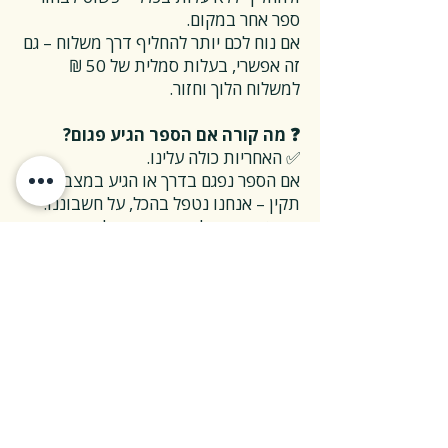
ספר אחר במקום.
אם נוח לכם יותר להחליף דרך משלוח – גם
זה אפשרי, בעלות סמלית של 50 ₪
למשלוח הלוך וחזור.
❓ מה קורה אם הספר הגיע פגום?
✅ האחריות כולה עלינו.
אם הספר נפגם בדרך או הגיע במצב לא
תקין – אנחנו נטפל בהכל, על חשבוננו.
פשוט פונים אלינו, ואנחנו נחליף את הספר
או נשלח חדש במהירות, בלי שאלות
מיותרות.
❓ ואם אני רוצה להחזיר ספר בלי סיבה
מיוחדת?
✅ גם זה בסדר גמור.
אפשר להחזיר את הספר תוך 14 ימים כל
עוד הוא חדש ובאריזתו המקורית.
ההחזרה מתבצעת בעלות משלוח של 26