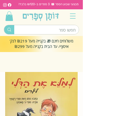
מבצעי שבוע הספר 📖 3 ספרים ב-₪120 בלבד!
משלוחים חינם 🎁 בקנייה מעל ₪219 לנק'
איסוף/ עד הבית בקנייה מעל ₪299