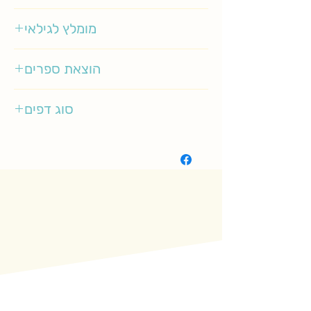
מורי ג' מאנינג
מומלץ לגילאי
3-6
הוצאת ספרים
אריה ניר/מודן
סוג דפים
רגיל