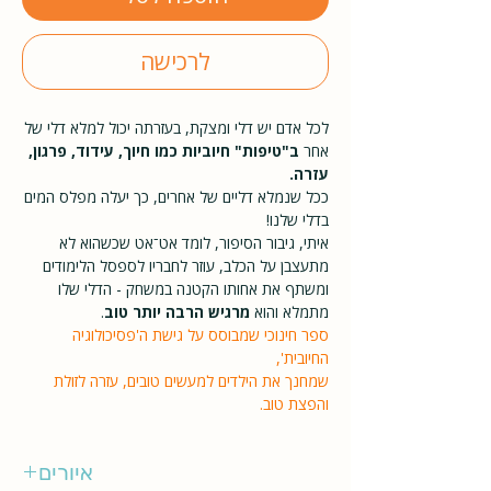
לרכישה
לכל אדם יש דלי ומצקת, בעזרתה יכול למלא דלי של
אחר
ב"טיפות" חיוביות כמו חיוך, עידוד, פרגון,
עזרה.
ככל שנמלא דליים של אחרים, כך יעלה מפלס המים
בדלי שלנו!
איתי, גיבור הסיפור, לומד אט־אט שכשהוא לא
מתעצבן על הכלב, עוזר לחבריו לספסל הלימודים
ומשתף את אחותו הקטנה במשחק - הדלי שלו
מתמלא והוא
מרגיש הרבה יותר טוב
.
ספר חינוכי שמבוסס על גישת ה'פסיכולוגיה
החיובית',
שמחנך את הילדים למעשים טובים, עזרה לזולת
והפצת טוב.
איורים