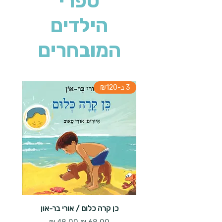
ספרי
הילדים
המובחרים
3 ב-₪120
3 ב-₪120
כן קרה כלום / אורי בר-און
הארנב 
מחיר רגיל
מחיר מבצע