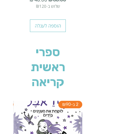
שלוש ב-₪120
הוספה לעגלה
ספרי
ראשית
קריאה
2 ב-₪90
2 ב-₪90