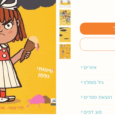
איורים
ג'ו ברגר
גיל מומלץ
3-5
הוצאת ספרים
מטר
סוג דפים