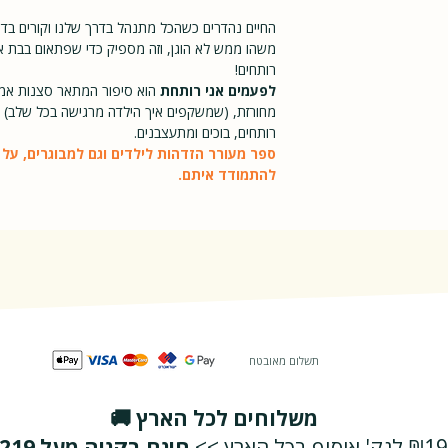
החיים נהדרים כשהכל מתנהל בדרך שלנו וקורים בדי
רגיל
משהו ממש לא הוגן, וזה מספיק כדי שפתאום בבת 
רותחים!
לפעמים אני רותחת
הוא סיפור המתאר סצנות אמית
מחורזת, (שמשקפים איך הילדה מרגישה בכל שלב) ו
רותחים, בוכים ומתעצבנים.
ספר מעורר הזדהות לילדים וגם למבוגרים, על 
להתמודד איתם.
תשלום מאובטח
משלוחים לכל הארץ 🚚
₪19 לנק' איסוף בכל הארץ >>
חינם בקניה מעל ₪219