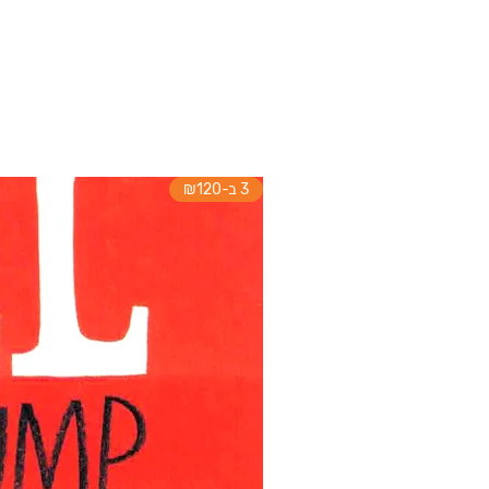
3 ב-₪120