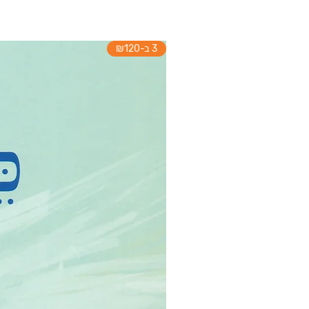
3 ב-₪120