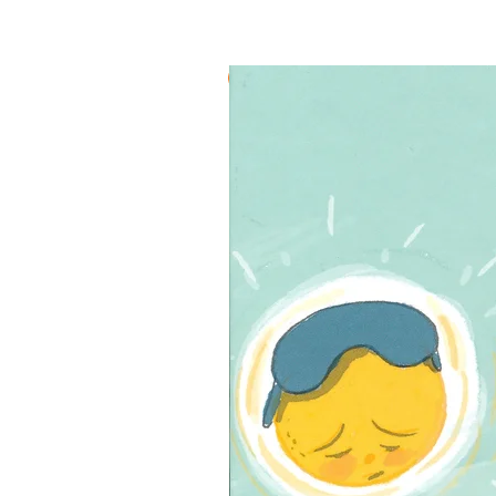
3 ב-₪120