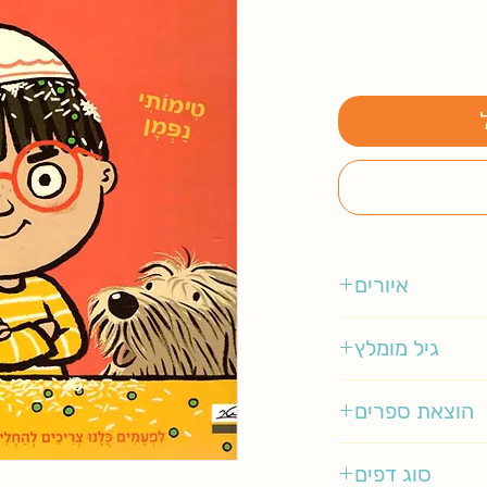
איורים
ג'ו ברגר
גיל מומלץ
3-5
הוצאת ספרים
מטר
סוג דפים