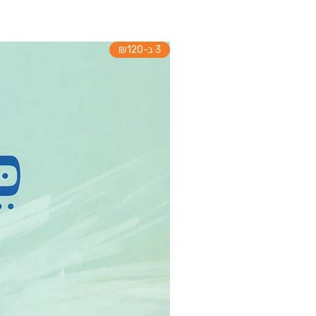
3 ב-₪120