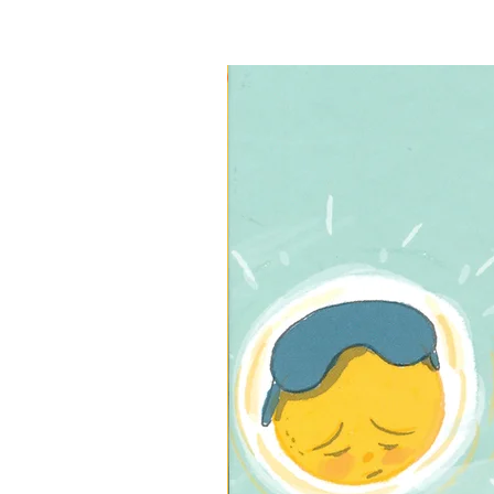
3 ב-₪120