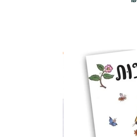
2 ב-₪90