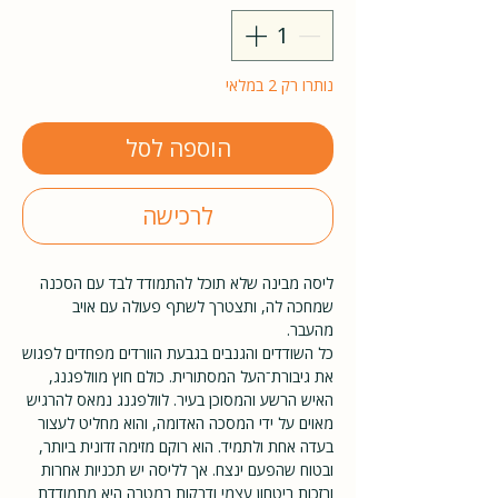
נותרו רק 2 במלאי
הוספה לסל
לרכישה
ליסה מבינה שלא תוכל להתמודד לבד עם הסכנה
שמחכה לה, ותצטרך לשתף פעולה עם אויב
מהעבר.
כל השודדים והגנבים בגבעת הוורדים מפחדים לפגוש
את גיבורת־העל המסתורית. כולם חוץ מוולפגנג,
האיש הרשע והמסוכן בעיר. לוולפגנג נמאס להרגיש
מאוים על ידי המסכה האדומה, והוא מחליט לעצור
בעדה אחת ולתמיד. הוא רוקם מזימה זדונית ביותר,
ובטוח שהפעם ינצח. אך לליסה יש תכניות אחרות
ובזכות ביטחון עצמי ודבקות במטרה היא מתמודדת