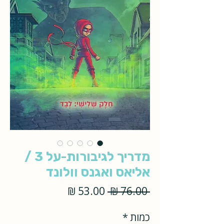
מדריך לגיבורות-על 3 /
אליאס ואגנס וולונד
מחיר
מחיר
 ‏76.00 ‏₪ 
רגיל
מבצע
כמות
*