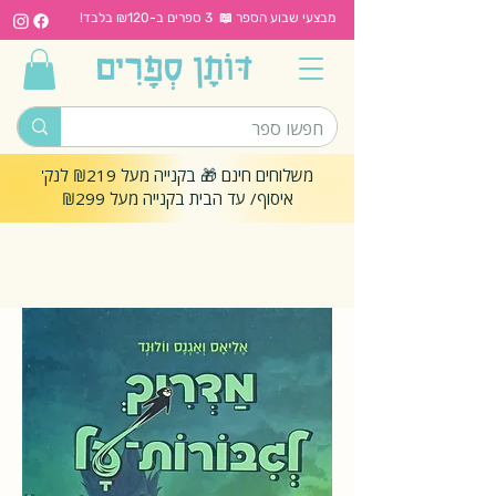
מבצעי שבוע הספר 📖 3 ספרים ב-₪120 בלבד!
משלוחים חינם 🎁 בקנייה מעל ₪219 לנק'
איסוף/ עד הבית בקנייה מעל ₪299