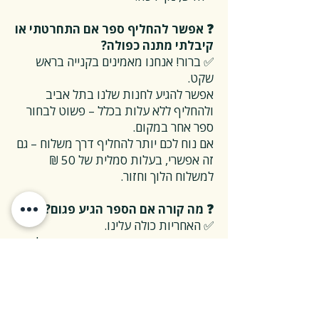
❓ אפשר להחליף ספר אם התחרטתי או
קיבלתי מתנה כפולה?
✅ ברור! אנחנו מאמינים בקנייה בראש
שקט.
אפשר להגיע לחנות שלנו בתל אביב
ולהחליף ללא עלות בכלל – פשוט לבחור
ספר אחר במקום.
אם נוח לכם יותר להחליף דרך משלוח – גם
זה אפשרי, בעלות סמלית של 50 ₪
למשלוח הלוך וחזור.
❓ מה קורה אם הספר הגיע פגום?
✅ האחריות כולה עלינו.
אם הספר נפגם בדרך או הגיע במצב לא
תקין – אנחנו נטפל בהכל, על חשבוננו.
פשוט פונים אלינו, ואנחנו נחליף את הספר
או נשלח חדש במהירות, בלי שאלות
מיותרות.