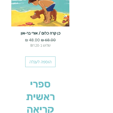
כן קרה כלום / אורי בר-און
הארנב 
מחיר רגיל
מחיר מבצע
שלוש ב-₪120
הוספה לעגלה
ספרי
ראשית
קריאה