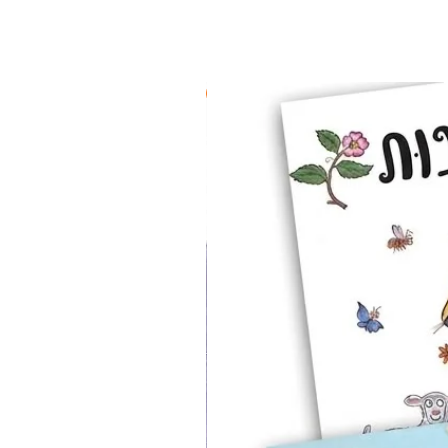
2 ב-₪90