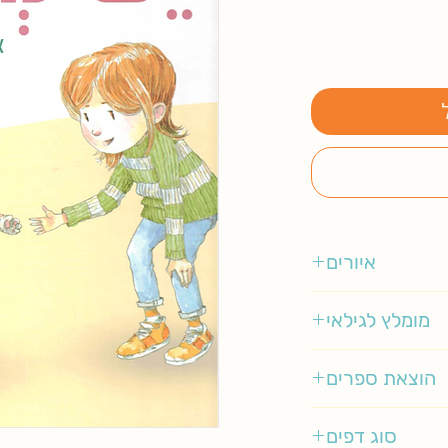
איורים
דיויד הול
מומלץ לגילאי
3-5
הוצאת ספרים
כנרת זמורה ביתן
סוג דפים