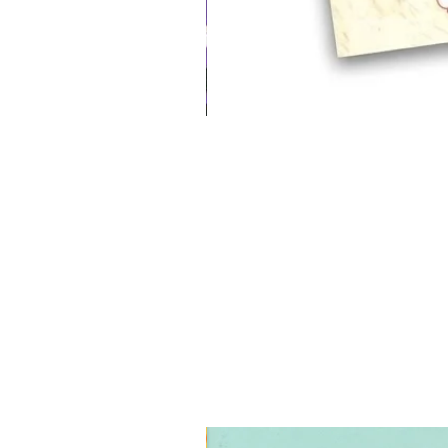
3 ב-₪120