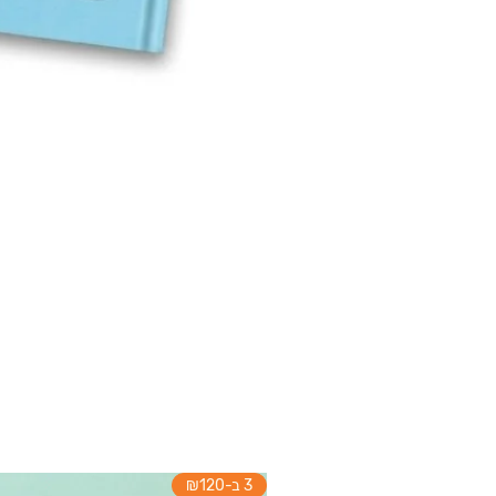
3 ב-₪120