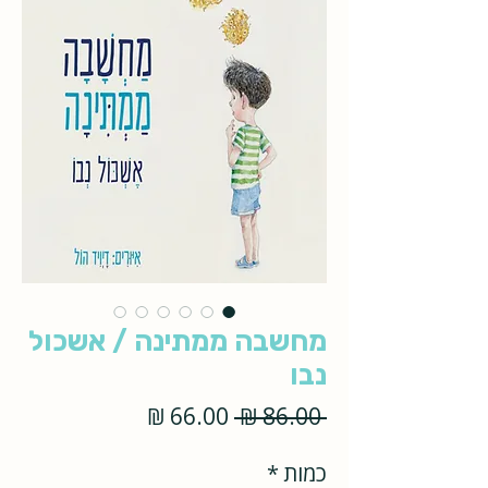
מחשבה ממתינה / אשכול
נבו
מחיר
מחיר
 ‏86.00 ‏₪ 
רגיל
מבצע
כמות
*