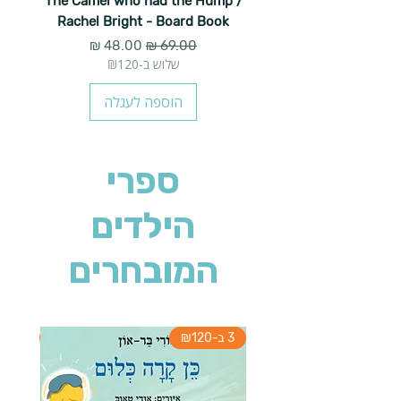
The Camel who had the Hump /
Rachel Bright - Board Book
מחיר רגיל
מחיר מבצע
שלוש ב-₪120
הוספה לעגלה
ספרי
הילדים
המובחרים
3 ב-₪120
3 ב-₪120