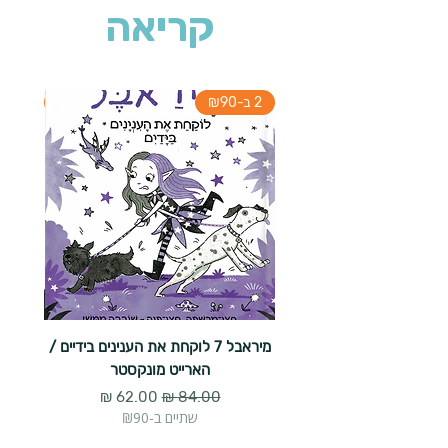
קריאה
2 ב-₪90
2 ב-₪90
מיראבל 7 לוקחת את הענינים בידיים /
הארייט מונקסטר
מחיר רגיל
מחיר מבצע
שתיים ב-₪90