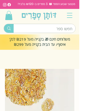
מבצעי שבוע הספר 📖 3 ספרים ב-₪120 בלבד!
משלוחים חינם 🎁 בקנייה מעל ₪219 לנק'
איסוף/ עד הבית בקנייה מעל ₪299