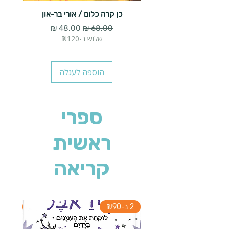
כן קרה כלום / אורי בר-און
הארנב 
מחיר רגיל
מחיר מבצע
שלוש ב-₪120
הוספה לעגלה
ספרי
ראשית
קריאה
2 ב-₪90
2 ב-₪90