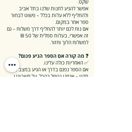
שקט.
אפשר להגיע לחנות שלנו בתל אביב
ולהחליף ללא עלות בכלל – פשוט לבחור
ספר אחר במקום.
אם נוח לכם יותר להחליף דרך משלוח – גם
זה אפשרי, בעלות סמלית של 50 ₪
למשלוח הלוך וחזור.
❓ מה קורה אם הספר הגיע פגום?
✅ האחריות כולה עלינו.
אם הספר נפגם בדרך או הגיע במצב לא
תקין – אנחנו נטפל בהכל, על חשבוננו.
פשוט פונים אלינו, ואנחנו נחליף את הספר
או נשלח חדש במהירות, בלי שאלות
מיותרות.
❓ ואם אני רוצה להחזיר ספר בלי סיבה
מיוחדת?
✅ גם זה בסדר גמור.
אפשר להחזיר את הספר תוך 14 ימים כל