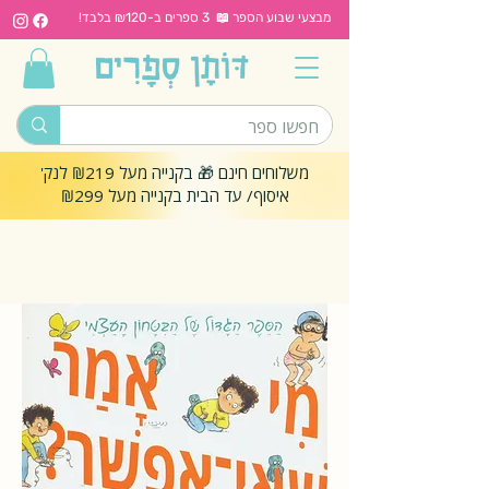
מבצעי שבוע הספר 📖 3 ספרים ב-₪120 בלבד!
משלוחים חינם 🎁 בקנייה מעל ₪219 לנק'
איסוף/ עד הבית בקנייה מעל ₪299