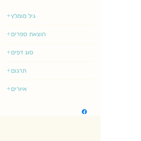
גיל מומלץ
3-5
הוצאת ספרים
אגם
סוג דפים
רגיל
תרגום
אפרים סידון
איורים
פאולה מטקף