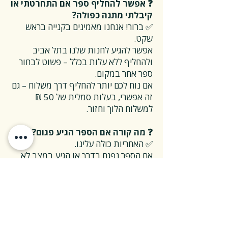
❓ אפשר להחליף ספר אם התחרטתי או
קיבלתי מתנה כפולה?
✅ ברור! אנחנו מאמינים בקנייה בראש
שקט.
אפשר להגיע לחנות שלנו בתל אביב
ולהחליף ללא עלות בכלל – פשוט לבחור
ספר אחר במקום.
אם נוח לכם יותר להחליף דרך משלוח – גם
זה אפשרי, בעלות סמלית של 50 ₪
למשלוח הלוך וחזור.
❓ מה קורה אם הספר הגיע פגום?
✅ האחריות כולה עלינו.
אם הספר נפגם בדרך או הגיע במצב לא
תקין – אנחנו נטפל בהכל, על חשבוננו.
פשוט פונים אלינו, ואנחנו נחליף את הספר
או נשלח חדש במהירות, בלי שאלות
מיותרות.
❓ ואם אני רוצה להחזיר ספר בלי סיבה