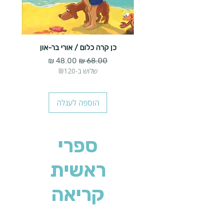
כן קרה כלום / אורי בר-און
הארנב 
מחיר רגיל
מחיר מבצע
שלוש ב-₪120
הוספה לעגלה
ספרי
ראשית
קריאה