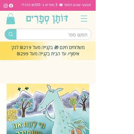
מבצעי שבוע הספר 📖 3 ספרים ב-₪120 בלבד!
משלוחים חינם 🎁 בקנייה מעל ₪219 לנק'
איסוף/ עד הבית בקנייה מעל ₪299