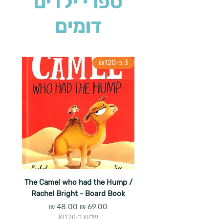
ספרי ילדים
דומים
3 ב-₪120
The Camel who had the Hump /
Rachel Bright - Board Book
מחיר רגיל
מחיר מבצע
שלוש ב-₪120