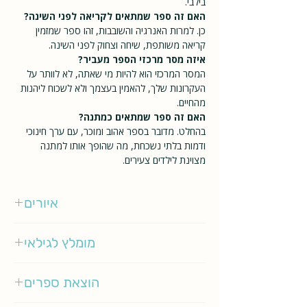
בילבי.
האם זה ספר שמתאים לקריאה לפני השינה?
כן. למרות האנרגיה והשובבות, זהו ספר שמזמין
קריאה משותפת, שיחה וצחוק לפני השינה.
איזה מסר מרכזי הספר מעביר?
המסר המרכזי הוא להיות מי שאתה, לא לוותר על
העקרונות שלך, להאמין בעצמך ולא לשכוח ליהנות
מהחיים.
האם זה ספר שמתאים כמתנה?
בהחלט. מדובר בספר אהוב ומוכר, עם ערך חינוכי
ודמות בלתי נשכחת, מה שהופך אותו למתנה
מצוינת לילדים צעירים.
איורים
אינגריד נימן
מומלץ לגילאי
3-5
הוצאת ספרים