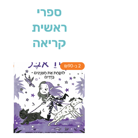
ספרי
ראשית
קריאה
2 ב-₪90
2 ב-₪90