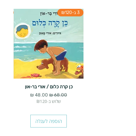
3 ב-₪120
3 ב-₪120
כן קרה כלום / אורי בר-און
הארנב 
מחיר רגיל
מחיר מבצע
שלוש ב-₪120
הוספה לעגלה