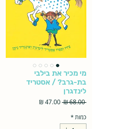
מי מכיר את בילבי
בת-גרב? / אסטריד
לינדגרן
מחיר
מחיר
 ‏68.00 ‏₪ 
רגיל
מבצע
כמות
*