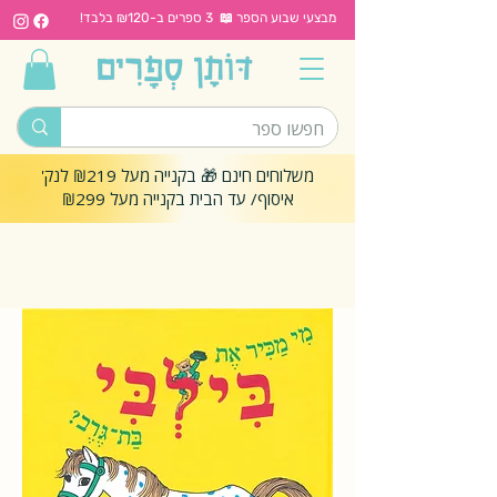
מבצעי שבוע הספר 📖 3 ספרים ב-₪120 בלבד!
משלוחים חינם 🎁 בקנייה מעל ₪219 לנק'
איסוף/ עד הבית בקנייה מעל ₪299