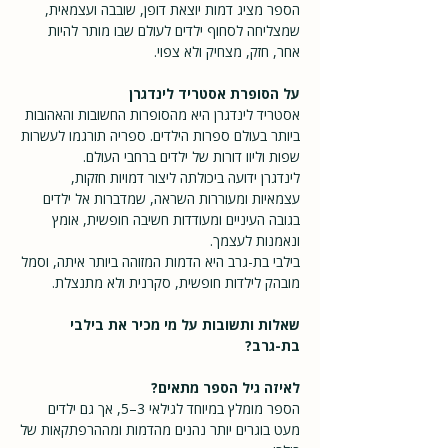
הספר מציג דמות יוצאת דופן, שובבה ועצמאית,
שמצליחה לסחוף ילדים לעולם שבו מותר להיות
אחר, חזק, מצחיק ולא צפוי.
על הסופרת אסטריד לינדגרן
אסטריד לינדגרן היא מהסופרות החשובות והאהובות
ביותר בעולם ספרות הילדים. ספריה תורגמו לעשרות
שפות וליוו דורות של ילדים ברחבי העולם.
לינדגרן ידועה ביכולתה ליצור דמויות חזקות,
עצמאיות ומעוררות השראה, שמדברות אל ילדים
בגובה העיניים ומעודדות חשיבה חופשית, אומץ
ונאמנות לעצמך.
בילבי בת-גרב היא הדמות המזוהה ביותר איתה, וסמל
מובהק לילדות חופשית, סקרנית ולא מתנצלת.
שאלות ותשובות על מי מכיר את בילבי
בת-גרב?
לאיזה גיל הספר מתאים?
הספר מומלץ במיוחד לגילאי 3–5, אך גם ילדים
מעט בוגרים יותר נהנים מהדמות ומההרפתקאות של