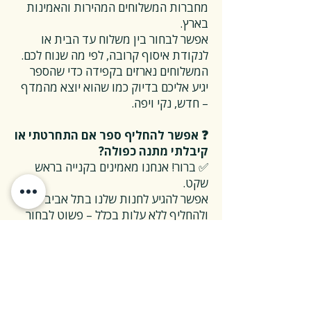
מחברות המשלוחים המהירות והאמינות
בארץ.
אפשר לבחור בין משלוח עד הבית או
לנקודת איסוף קרובה, לפי מה שנוח לכם.
המשלוחים נארזים בקפידה כדי שהספר
יגיע אליכם בדיוק כמו שהוא יוצא מהמדף
– חדש, נקי ויפה.
❓ אפשר להחליף ספר אם התחרטתי או
קיבלתי מתנה כפולה?
✅ ברור! אנחנו מאמינים בקנייה בראש
שקט.
אפשר להגיע לחנות שלנו בתל אביב
ולהחליף ללא עלות בכלל – פשוט לבחור
ספר אחר במקום.
אם נוח לכם יותר להחליף דרך משלוח – גם
זה אפשרי, בעלות סמלית של 50 ₪
למשלוח הלוך וחזור.
❓ מה קורה אם הספר הגיע פגום?