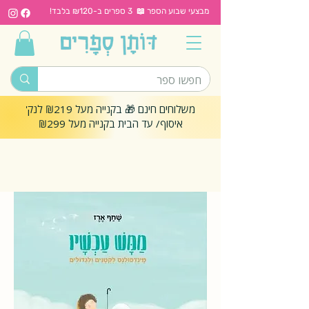
מבצעי שבוע הספר 📖 3 ספרים ב-₪120 בלבד!
משלוחים חינם 🎁 בקנייה מעל ₪219 לנק'
איסוף/ עד הבית בקנייה מעל ₪299