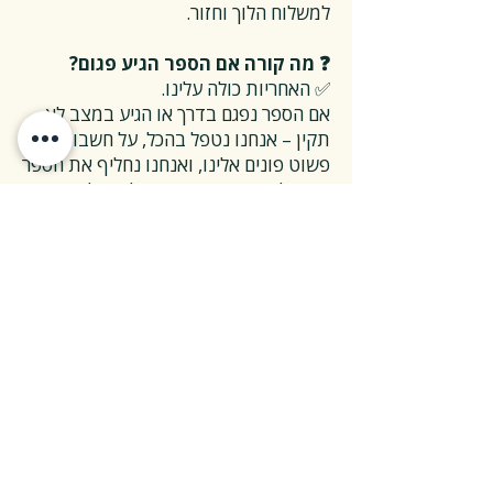
למשלוח הלוך וחזור.
❓ מה קורה אם הספר הגיע פגום?
✅ האחריות כולה עלינו.
אם הספר נפגם בדרך או הגיע במצב לא
תקין – אנחנו נטפל בהכל, על חשבוננו.
פשוט פונים אלינו, ואנחנו נחליף את הספר
או נשלח חדש במהירות, בלי שאלות
מיותרות.
❓ ואם אני רוצה להחזיר ספר בלי סיבה
מיוחדת?
✅ גם זה בסדר גמור.
אפשר להחזיר את הספר תוך 14 ימים כל
עוד הוא חדש ובאריזתו המקורית.
ההחזרה מתבצעת בעלות משלוח של 26
₪, ולאחר שהספר חוזר אלינו – תקבלו זיכוי
מלא על הספר עצמו.
אנחנו מאמינים ששירות טוב נמדד דווקא