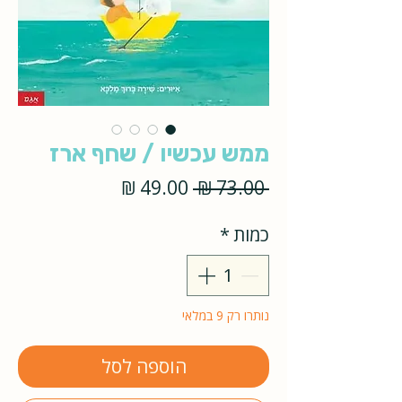
ממש עכשיו / שחף ארז
מחיר
מחיר
 ‏73.00 ‏₪ 
רגיל
מבצע
כמות
*
נותרו רק 9 במלאי
הוספה לסל