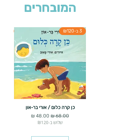
המובחרים
3 ב-₪120
3 ב-₪120
כן קרה כלום / אורי בר-און
הארנב 
מחיר רגיל
מחיר מבצע
שלוש ב-₪120