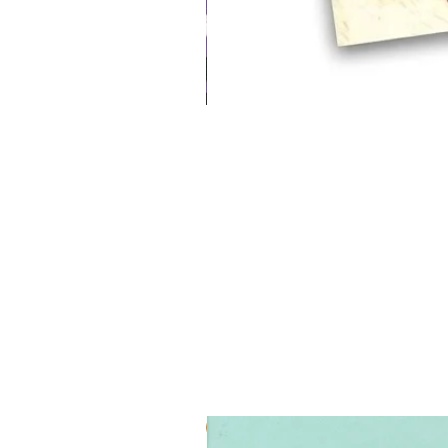
3 ב-₪120