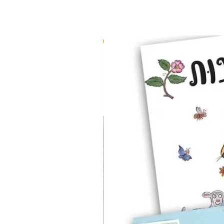
2 ב-₪90