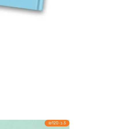
3 ב-₪120