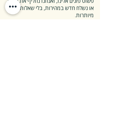
פשוט פונים אלינו, ואנחנו נחליף את הספר
או נשלח חדש במהירות, בלי שאלות
מיותרות.
❓ ואם אני רוצה להחזיר ספר בלי סיבה
מיוחדת?
✅ גם זה בסדר גמור.
אפשר להחזיר את הספר תוך 14 ימים כל
עוד הוא חדש ובאריזתו המקורית.
ההחזרה מתבצעת בעלות משלוח של 26
₪, ולאחר שהספר חוזר אלינו – תקבלו זיכוי
מלא על הספר עצמו.
אנחנו מאמינים ששירות טוב נמדד דווקא
ברגעים האלה, ולכן מקפידים לעשות את
זה פשוט ונעים.
צריכים מעל 30 ספרים?
רכישה מרוכזת