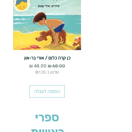
כן קרה כלום / אורי בר-און
הארנב 
מחיר רגיל
מחיר מבצע
שלוש ב-₪120
הוספה לעגלה
ספרי