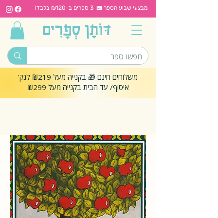
מבצעי שבוע הספר 📖 3 ספרים ב-₪120 בלבד!
משלוחים חינם 🎁 בקנייה מעל ₪219 לנק'
איסוף/ עד הבית בקנייה מעל ₪299