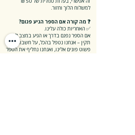
זה אפשרי, בעלות סמלית של 50 ₪
למשלוח הלוך וחזור.
❓ מה קורה אם הספר הגיע פגום?
✅ האחריות כולה עלינו.
אם הספר נפגם בדרך או הגיע במצב לא
תקין – אנחנו נטפל בהכל, על חשבוננו.
פשוט פונים אלינו, ואנחנו נחליף את הספר
או נשלח חדש במהירות, בלי שאלות
מיותרות.
❓ ואם אני רוצה להחזיר ספר בלי סיבה
מיוחדת?
✅ גם זה בסדר גמור.
אפשר להחזיר את הספר תוך 14 ימים כל
עוד הוא חדש ובאריזתו המקורית.
ההחזרה מתבצעת בעלות משלוח של 26
₪, ולאחר שהספר חוזר אלינו – תקבלו זיכוי
מלא על הספר עצמו.
אנחנו מאמינים ששירות טוב נמדד דווקא