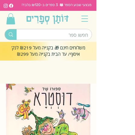
מבצעי שבוע הספר 📖 3 ספרים ב-₪120 בלבד!
משלוחים חינם 🎁 בקנייה מעל ₪219 לנק'
איסוף/ עד הבית בקנייה מעל ₪299