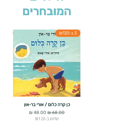
המובחרים
3 ב-₪120
3 ב-₪120
כן קרה כלום / אורי בר-און
הארנב 
מחיר רגיל
מחיר מבצע
שלוש ב-₪120