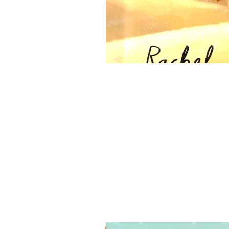
3 ב-₪120