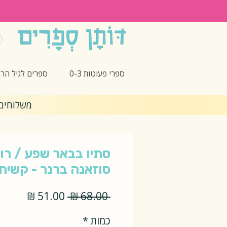
ספרי פעוטות 0-3
ספרים לגיל הרך -5
משלוחים חינם 🎁 בקנ
סתיו בבאר שפע / רו
סוזאנה ברנר - קשיח
מחיר
מחיר
 ‏68.00 ‏₪ 
רגיל
מבצע
כמות
*