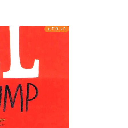
3 ב-₪120