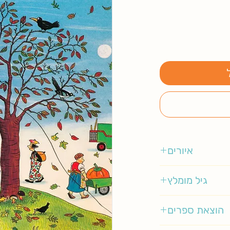
איורים
טראוט סוזאנה ברנר
גיל מומלץ
1-4
הוצאת ספרים