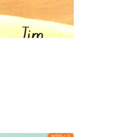
3 ב-₪120