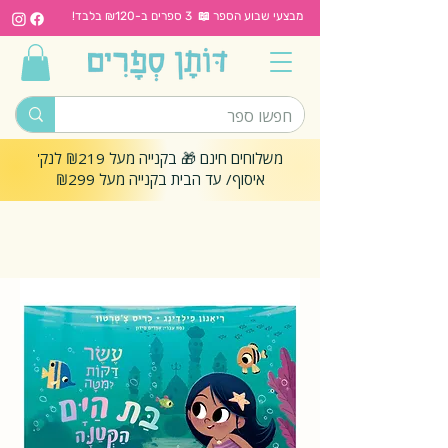
מבצעי שבוע הספר 📖 3 ספרים ב-₪120 בלבד!
משלוחים חינם 🎁 בקנייה מעל ₪219 לנק'
איסוף/ עד הבית בקנייה מעל ₪299