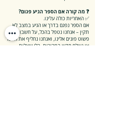
❓ מה קורה אם הספר הגיע פגום?
✅ האחריות כולה עלינו.
אם הספר נפגם בדרך או הגיע במצב לא
תקין – אנחנו נטפל בהכל, על חשבוננו.
פשוט פונים אלינו, ואנחנו נחליף את הספר
או נשלח חדש במהירות, בלי שאלות
מיותרות.
❓ ואם אני רוצה להחזיר ספר בלי סיבה
מיוחדת?
✅ גם זה בסדר גמור.
אפשר להחזיר את הספר תוך 14 ימים כל
עוד הוא חדש ובאריזתו המקורית.
ההחזרה מתבצעת בעלות משלוח של 26
₪, ולאחר שהספר חוזר אלינו – תקבלו זיכוי
מלא על הספר עצמו.
אנחנו מאמינים ששירות טוב נמדד דווקא
ברגעים האלה, ולכן מקפידים לעשות את