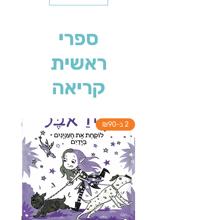
ספרי
ראשית
קריאה
2 ב-₪90
2 ב-₪90