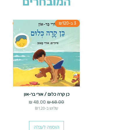
המובחרים
3 ב-₪120
3 ב-₪120
כן קרה כלום / אורי בר-און
הארנב 
מחיר רגיל
מחיר מבצע
שלוש ב-₪120
הוספה לעגלה