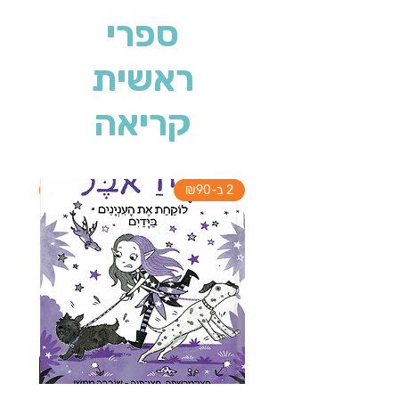
ספרי
ראשית
קריאה
2 ב-₪90
2 ב-₪90