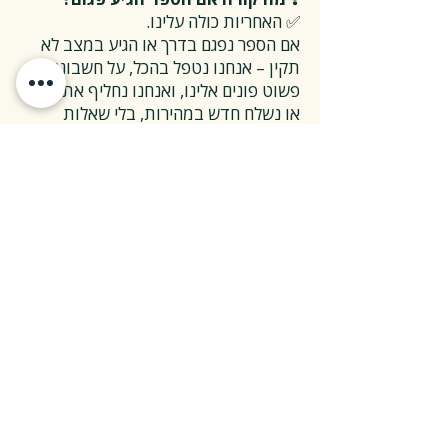
✅ האחריות כולה עלינו.
אם הספר נפגם בדרך או הגיע במצב לא
תקין – אנחנו נטפל בהכל, על חשבוננו.
פשוט פונים אלינו, ואנחנו נחליף את הספר
או נשלח חדש במהירות, בלי שאלות
מיותרות.
❓ ואם אני רוצה להחזיר ספר בלי סיבה
מיוחדת?
✅ גם זה בסדר גמור.
אפשר להחזיר את הספר תוך 14 ימים כל
עוד הוא חדש ובאריזתו המקורית.
ההחזרה מתבצעת בעלות משלוח של 26
₪, ולאחר שהספר חוזר אלינו – תקבלו זיכוי
מלא על הספר עצמו.
אנחנו מאמינים ששירות טוב נמדד דווקא
ברגעים האלה, ולכן מקפידים לעשות את
זה פשוט ונעים.