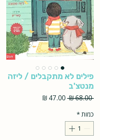
פילים לא מתקבלים / ליזה
מנטצ'ב
מחיר
מחיר
 ‏68.00 ‏₪ 
רגיל
מבצע
כמות
*