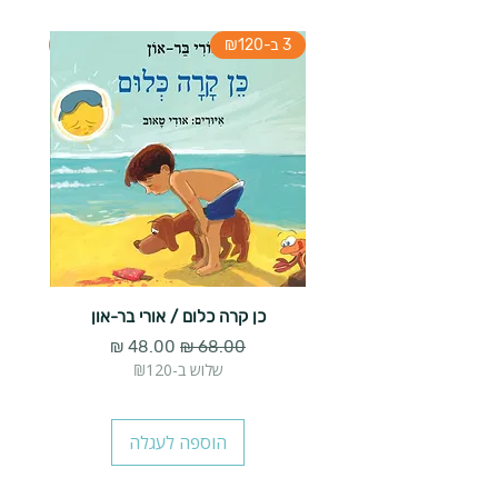
3 ב-₪120
3 ב-₪120
כן קרה כלום / אורי בר-און
הארנב 
מחיר רגיל
מחיר מבצע
שלוש ב-₪120
הוספה לעגלה