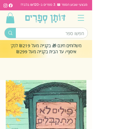
מבצעי שבוע הספר 📖 3 ספרים ב-₪120 בלבד!
משלוחים חינם 🎁 בקנייה מעל ₪219 לנק'
איסוף/ עד הבית בקנייה מעל ₪299