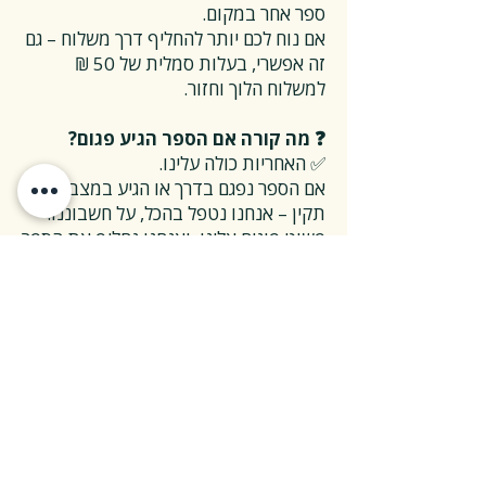
ספר אחר במקום.
אם נוח לכם יותר להחליף דרך משלוח – גם
זה אפשרי, בעלות סמלית של 50 ₪
למשלוח הלוך וחזור.
❓ מה קורה אם הספר הגיע פגום?
✅ האחריות כולה עלינו.
אם הספר נפגם בדרך או הגיע במצב לא
תקין – אנחנו נטפל בהכל, על חשבוננו.
פשוט פונים אלינו, ואנחנו נחליף את הספר
או נשלח חדש במהירות, בלי שאלות
מיותרות.
❓ ואם אני רוצה להחזיר ספר בלי סיבה
מיוחדת?
✅ גם זה בסדר גמור.
אפשר להחזיר את הספר תוך 14 ימים כל
עוד הוא חדש ובאריזתו המקורית.
ההחזרה מתבצעת בעלות משלוח של 26