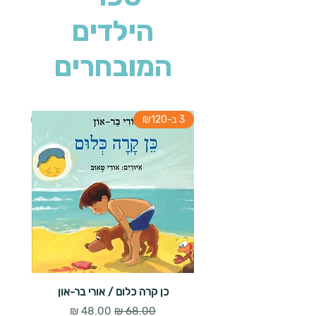
הילדים
המובחרים
3 ב-₪120
3 ב-₪120
כן קרה כלום / אורי בר-און
הארנב 
מחיר רגיל
מחיר מבצע