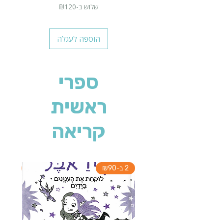
שלוש ב-₪120
הוספה לעגלה
ספרי
ראשית
קריאה
2 ב-₪90
2 ב-₪90