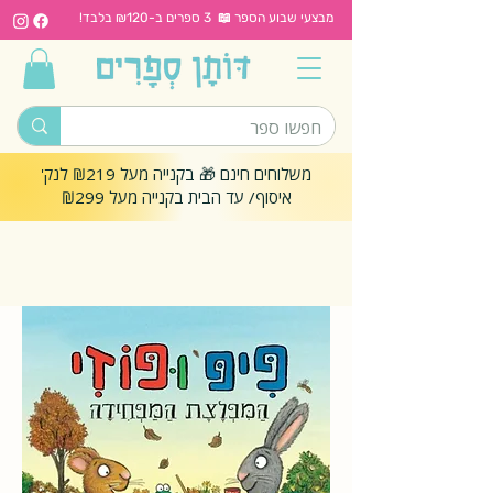
מבצעי שבוע הספר 📖 3 ספרים ב-₪120 בלבד!
משלוחים חינם 🎁 בקנייה מעל ₪219 לנק'
איסוף/ עד הבית בקנייה מעל ₪299