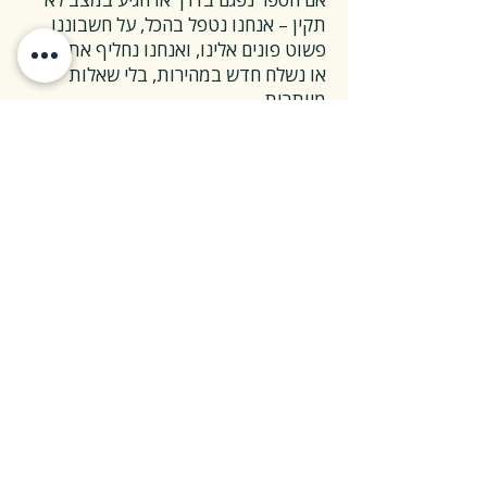
תקין – אנחנו נטפל בהכל, על חשבוננו.
פשוט פונים אלינו, ואנחנו נחליף את הספר
או נשלח חדש במהירות, בלי שאלות
מיותרות.
❓ ואם אני רוצה להחזיר ספר בלי סיבה
מיוחדת?
✅ גם זה בסדר גמור.
אפשר להחזיר את הספר תוך 14 ימים כל
עוד הוא חדש ובאריזתו המקורית.
ההחזרה מתבצעת בעלות משלוח של 26
₪, ולאחר שהספר חוזר אלינו – תקבלו זיכוי
מלא על הספר עצמו.
אנחנו מאמינים ששירות טוב נמדד דווקא
ברגעים האלה, ולכן מקפידים לעשות את
זה פשוט ונעים.
צריכים מעל 30 ספרים?