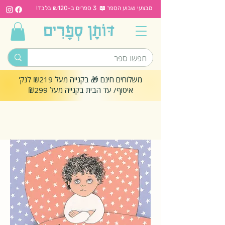
מבצעי שבוע הספר 📖 3 ספרים ב-₪120 בלבד!
משלוחים חינם 🎁 בקנייה מעל ₪219 לנק'
איסוף/ עד הבית בקנייה מעל ₪299