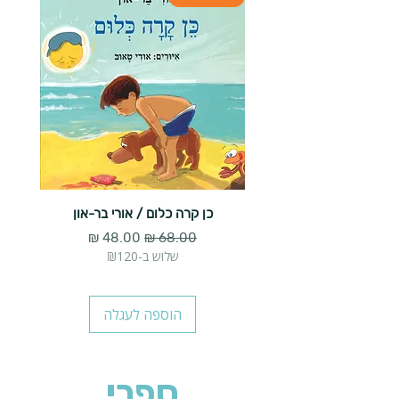
כן קרה כלום / אורי בר-און
הארנב 
מחיר רגיל
מחיר מבצע
שלוש ב-₪120
הוספה לעגלה
ספרי