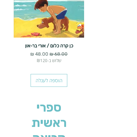
כן קרה כלום / אורי בר-און
הארנב 
מחיר רגיל
מחיר מבצע
שלוש ב-₪120
הוספה לעגלה
ספרי
ראשית