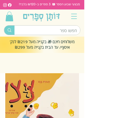
מבצעי שבוע הספר 📖 3 ספרים ב-₪120 בלבד!
משלוחים חינם 🎁 בקנייה מעל ₪219 לנק'
איסוף/ עד הבית בקנייה מעל ₪299