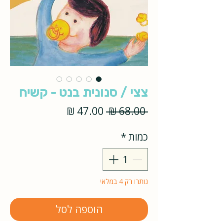
צצי / סנונית בנט - קשיח
מחיר
מחיר
 ‏68.00 ‏₪ 
רגיל
מבצע
כמות
*
נותרו רק 4 במלאי
הוספה לסל