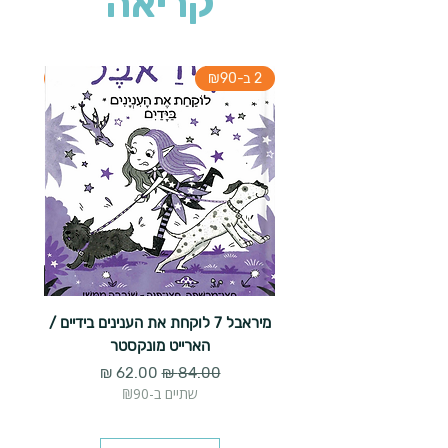
קריאה
2 ב-₪90
2 ב-₪90
מיראבל 7 לוקחת את הענינים בידיים /
הארייט מונקסטר
מחיר רגיל
מחיר מבצע
שתיים ב-₪90