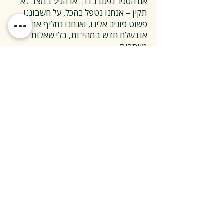
אם הספר נפגם בדרך או הגיע במצב לא
תקין – אנחנו נטפל בהכל, על חשבוננו.
פשוט פונים אלינו, ואנחנו נחליף את הספר
או נשלח חדש במהירות, בלי שאלות
מיותרות.
❓ ואם אני רוצה להחזיר ספר בלי סיבה
מיוחדת?
✅ גם זה בסדר גמור.
אפשר להחזיר את הספר תוך 14 ימים כל
עוד הוא חדש ובאריזתו המקורית.
ההחזרה מתבצעת בעלות משלוח של 26
₪, ולאחר שהספר חוזר אלינו – תקבלו זיכוי
מלא על הספר עצמו.
אנחנו מאמינים ששירות טוב נמדד דווקא
ברגעים האלה, ולכן מקפידים לעשות את
זה פשוט ונעים.
צריכים מעל 30 ספרים?