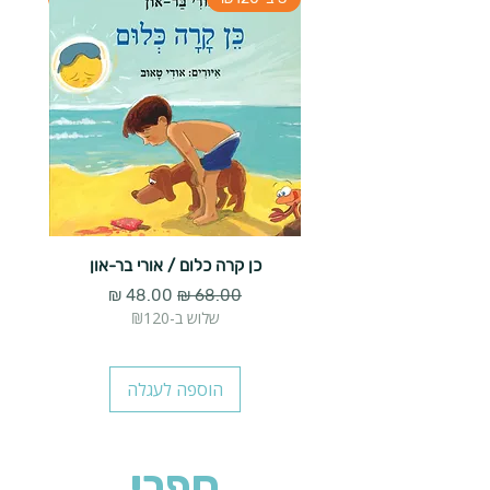
כן קרה כלום / אורי בר-און
הארנב 
מחיר רגיל
מחיר מבצע
שלוש ב-₪120
הוספה לעגלה
ספרי