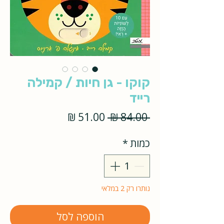
קוקו - גן חיות / קמילה
רייד
מחיר
מחיר
 ‏84.00 ‏₪ 
רגיל
מבצע
כמות
*
נותרו רק 2 במלאי
הוספה לסל