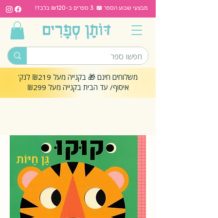
מבצעי שבוע הספר 📖 3 ספרים ב-₪120 בלבד!
משלוחים חינם 🎁 בקנייה מעל ₪219 לנק'
איסוף/ עד הבית בקנייה מעל ₪299