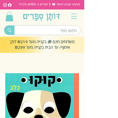
מבצעי שבוע הספר 📖 3 ספרים ב-₪120 בלבד!
משלוחים חינם 🎁 בקנייה מעל ₪219 לנק'
איסוף/ עד הבית בקנייה מעל ₪299