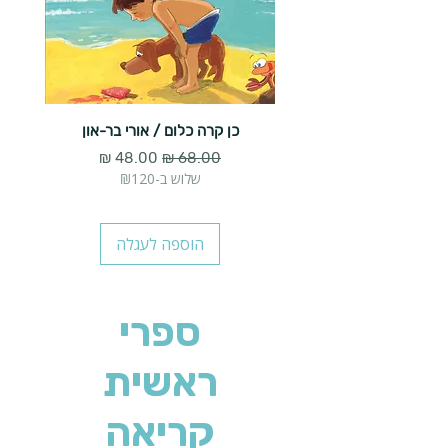
כן קרה כלום / אורי בר-און
הארנב 
מחיר רגיל
מחיר מבצע
שלוש ב-₪120
הוספה לעגלה
ספרי
ראשית
קריאה