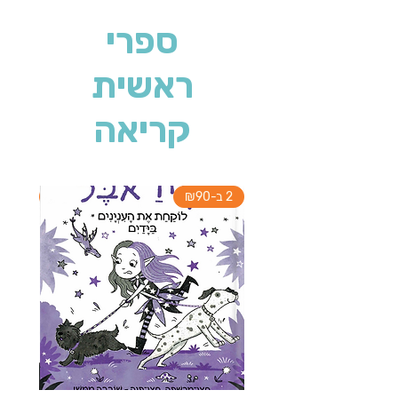
ספרי
ראשית
קריאה
2 ב-₪90
2 ב-₪90