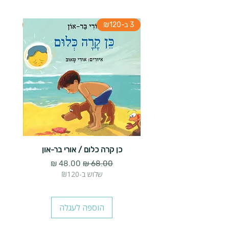
3 ב-₪120
3 ב-₪120
כן קרה כלום / אורי בר-און
הארנב 
מחיר רגיל
מחיר מבצע
שלוש ב-₪120
הוספה לעגלה