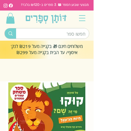
מבצעי שבוע הספר 📖 3 ספרים ב-₪120 בלבד!
משלוחים חינם 🎁 בקנייה מעל ₪219 לנק'
איסוף/ עד הבית בקנייה מעל ₪299