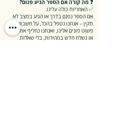
❓ מה קורה אם הספר הגיע פגום?
✅ האחריות כולה עלינו.
אם הספר נפגם בדרך או הגיע במצב לא
תקין – אנחנו נטפל בהכל, על חשבוננו.
פשוט פונים אלינו, ואנחנו נחליף את הספר
או נשלח חדש במהירות, בלי שאלות
מיותרות.
❓ ואם אני רוצה להחזיר ספר בלי סיבה
מיוחדת?
✅ גם זה בסדר גמור.
אפשר להחזיר את הספר תוך 14 ימים כל
עוד הוא חדש ובאריזתו המקורית.
ההחזרה מתבצעת בעלות משלוח של 26
₪, ולאחר שהספר חוזר אלינו – תקבלו זיכוי
מלא על הספר עצמו.
אנחנו מאמינים ששירות טוב נמדד דווקא
ברגעים האלה, ולכן מקפידים לעשות את
זה פשוט ונעים.