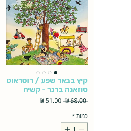
קיץ בבאר שפע / רוטראוט
סוזאנה ברנר - קשיח
מחיר
מחיר
 ‏68.00 ‏₪ 
רגיל
מבצע
כמות
*