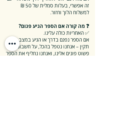
זה אפשרי, בעלות סמלית של 50 ₪
למשלוח הלוך וחזור.
❓ מה קורה אם הספר הגיע פגום?
✅ האחריות כולה עלינו.
אם הספר נפגם בדרך או הגיע במצב לא
תקין – אנחנו נטפל בהכל, על חשבוננו.
פשוט פונים אלינו, ואנחנו נחליף את הספר
או נשלח חדש במהירות, בלי שאלות
מיותרות.
❓ ואם אני רוצה להחזיר ספר בלי סיבה
מיוחדת?
✅ גם זה בסדר גמור.
אפשר להחזיר את הספר תוך 14 ימים כל
עוד הוא חדש ובאריזתו המקורית.
ההחזרה מתבצעת בעלות משלוח של 26
₪, ולאחר שהספר חוזר אלינו – תקבלו זיכוי
מלא על הספר עצמו.