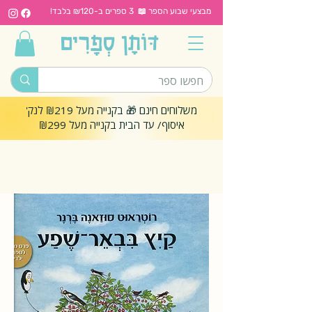
מבצעי שבוע הספר 📖 3 ספרים ב-₪120 בלבד!
משלוחים חינם 🎁 בקנייה מעל ₪219 לנק'
איסוף/ עד הבית בקנייה מעל ₪299