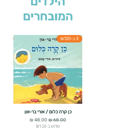
הילדים
המובחרים
3 ב-₪120
3 ב-₪120
כן קרה כלום / אורי בר-און
הארנב 
מחיר רגיל
מחיר מבצע
שלוש ב-₪120