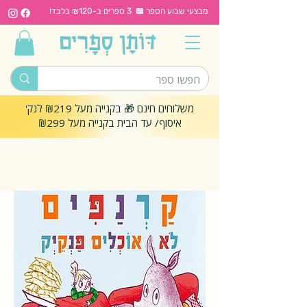
מבצעי שבוע הספר 📖 3 ספרים ב-₪120 בלבד!
משלוחים חינם 🎁 בקנייה מעל ₪219 לנק'
איסוף/ עד הבית בקנייה מעל ₪299