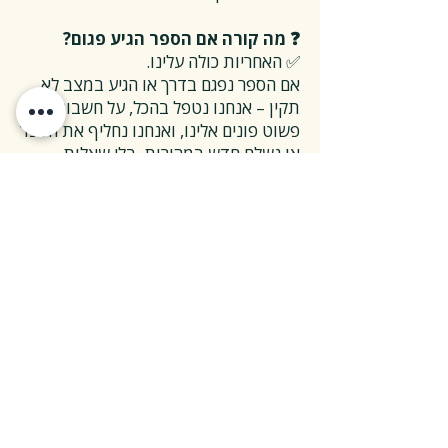
❓ מה קורה אם הספר הגיע פגום?
✅ האחריות כולה עלינו.
אם הספר נפגם בדרך או הגיע במצב לא
תקין – אנחנו נטפל בהכל, על חשבוננו.
פשוט פונים אלינו, ואנחנו נחליף את הספר
או נשלח חדש במהירות, בלי שאלות
מיותרות.
❓ ואם אני רוצה להחזיר ספר בלי סיבה
מיוחדת?
✅ גם זה בסדר גמור.
אפשר להחזיר את הספר תוך 14 ימים כל
עוד הוא חדש ובאריזתו המקורית.
ההחזרה מתבצעת בעלות משלוח של 26
₪, ולאחר שהספר חוזר אלינו – תקבלו זיכוי
מלא על הספר עצמו.
אנחנו מאמינים ששירות טוב נמדד דווקא
ברגעים האלה, ולכן מקפידים לעשות את