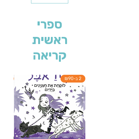
ספרי
ראשית
קריאה
2 ב-₪90
2 ב-₪90