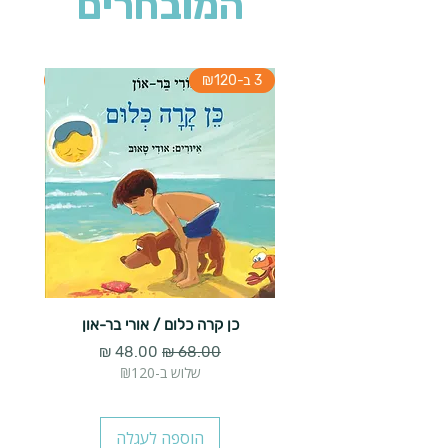
המובחרים
3 ב-₪120
3 ב-₪120
כן קרה כלום / אורי בר-און
הארנב 
מחיר רגיל
מחיר מבצע
שלוש ב-₪120
הוספה לעגלה