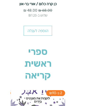
כן קרה כלום / אורי בר-און
הארנב 
מחיר רגיל
מחיר מבצע
שלוש ב-₪120
הוספה לעגלה
ספרי
ראשית
קריאה
2 ב-₪90
2 ב-₪90