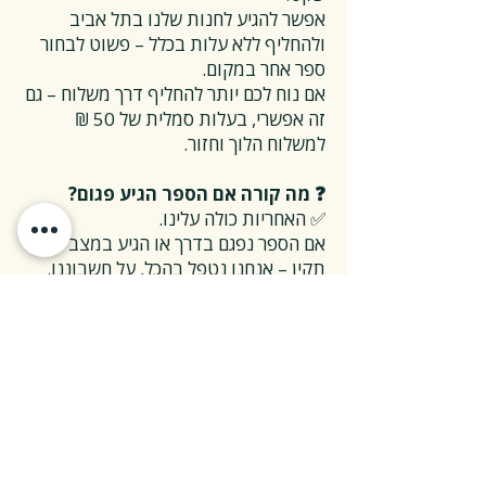
אפשר להגיע לחנות שלנו בתל אביב
ולהחליף ללא עלות בכלל – פשוט לבחור
ספר אחר במקום.
אם נוח לכם יותר להחליף דרך משלוח – גם
זה אפשרי, בעלות סמלית של 50 ₪
למשלוח הלוך וחזור.
❓ מה קורה אם הספר הגיע פגום?
✅ האחריות כולה עלינו.
אם הספר נפגם בדרך או הגיע במצב לא
תקין – אנחנו נטפל בהכל, על חשבוננו.
פשוט פונים אלינו, ואנחנו נחליף את הספר
או נשלח חדש במהירות, בלי שאלות
מיותרות.
❓ ואם אני רוצה להחזיר ספר בלי סיבה
מיוחדת?
✅ גם זה בסדר גמור.
אפשר להחזיר את הספר תוך 14 ימים כל