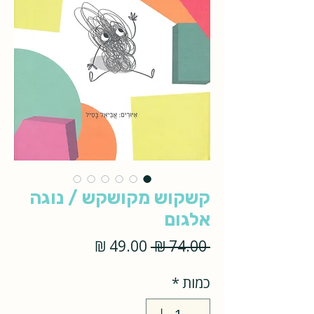
קשקוש מקושקש / נוגה
אלגום
מחיר
מחיר
 ‏74.00 ‏₪ 
רגיל
מבצע
כמות
*