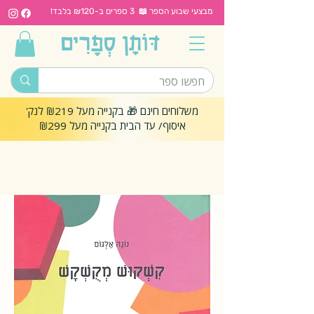
מבצעי שבוע הספר 📖 3 ספרים ב-₪120 בלבד!
משלוחים חינם 🎁 בקנייה מעל ₪219 לנק'
איסוף/ עד הבית בקנייה מעל ₪299