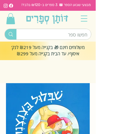
מבצעי שבוע הספר 📖 3 ספרים ב-₪120 בלבד!
משלוחים חינם 🎁 בקנייה מעל ₪219 לנק'
איסוף/ עד הבית בקנייה מעל ₪299