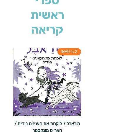
ספרי
ראשית
קריאה
2 ב-₪90
2 ב-₪90
מיראבל 7 לוקחת את הענינים בידיים /
הארייט מונקסטר