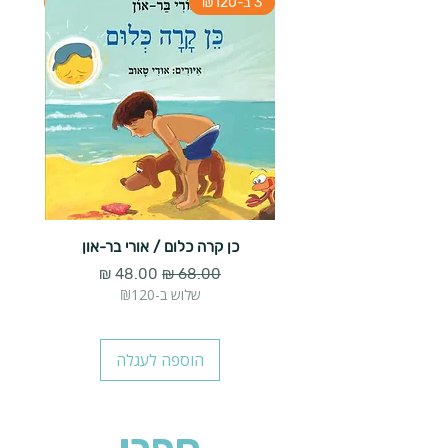
3 ב-₪120
3 ב-₪120
כן קרה כלום / אורי בר-און
הארנב 
מחיר רגיל
מחיר מבצע
שלוש ב-₪120
הוספה לעגלה