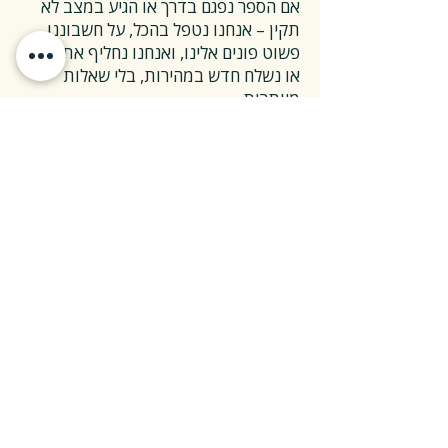
אם הספר נפגם בדרך או הגיע במצב לא
תקין – אנחנו נטפל בהכל, על חשבוננו.
פשוט פונים אלינו, ואנחנו נחליף את הספר
או נשלח חדש במהירות, בלי שאלות
מיותרות.
❓ ואם אני רוצה להחזיר ספר בלי סיבה
מיוחדת?
✅ גם זה בסדר גמור.
אפשר להחזיר את הספר תוך 14 ימים כל
עוד הוא חדש ובאריזתו המקורית.
ההחזרה מתבצעת בעלות משלוח של 26
₪, ולאחר שהספר חוזר אלינו – תקבלו זיכוי
מלא על הספר עצמו.
אנחנו מאמינים ששירות טוב נמדד דווקא
ברגעים האלה, ולכן מקפידים לעשות את
זה פשוט ונעים.
צריכים מעל 30 ספרים?