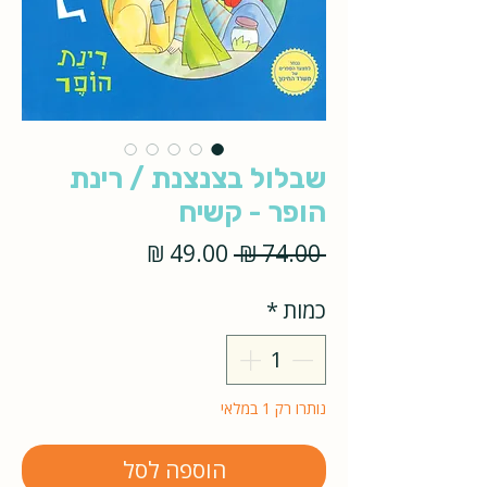
שבלול בצנצנת / רינת
הופר - קשיח
מחיר
מחיר
 ‏74.00 ‏₪ 
רגיל
מבצע
כמות
*
נותרו רק 1 במלאי
הוספה לסל