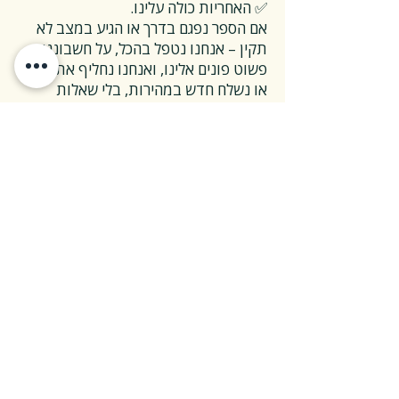
✅ האחריות כולה עלינו.
אם הספר נפגם בדרך או הגיע במצב לא
תקין – אנחנו נטפל בהכל, על חשבוננו.
פשוט פונים אלינו, ואנחנו נחליף את הספר
או נשלח חדש במהירות, בלי שאלות
מיותרות.
❓ ואם אני רוצה להחזיר ספר בלי סיבה
מיוחדת?
✅ גם זה בסדר גמור.
אפשר להחזיר את הספר תוך 14 ימים כל
עוד הוא חדש ובאריזתו המקורית.
ההחזרה מתבצעת בעלות משלוח של 26
₪, ולאחר שהספר חוזר אלינו – תקבלו זיכוי
מלא על הספר עצמו.
אנחנו מאמינים ששירות טוב נמדד דווקא
ברגעים האלה, ולכן מקפידים לעשות את
זה פשוט ונעים.