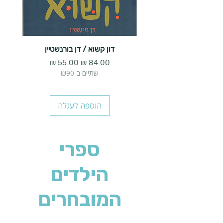
דון קשוא / דן בורנשטיין
גברת
מחיר רגיל
מחיר מבצע
שתיים ב-₪90
הוספה לעגלה
ספרי
הילדים
המובחרים