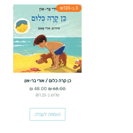
3 ב-₪120
3 ב-₪120
כן קרה כלום / אורי בר-און
הארנב 
מחיר רגיל
מחיר מבצע
שלוש ב-₪120
הוספה לעגלה