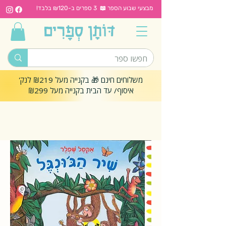
מבצעי שבוע הספר 📖 3 ספרים ב-₪120 בלבד!
משלוחים חינם 🎁 בקנייה מעל ₪219 לנק'
איסוף/ עד הבית בקנייה מעל ₪299