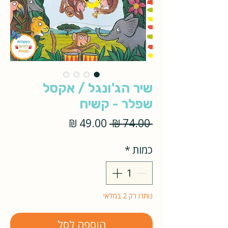
שיר הג'ונגל / אקסל
שפלר - קשיח
מחיר
מחיר
 ‏74.00 ‏₪ 
רגיל
מבצע
כמות
*
נותרו רק 2 במלאי
הוספה לסל