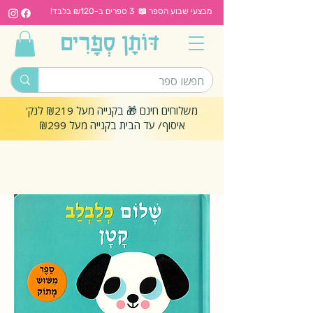
מבצעי שבוע הספר 📖 3 ספרים ב-₪120 בלבד!
משלוחים חינם 🎁 בקנייה מעל ₪219 לנק'
איסוף/ עד הבית בקנייה מעל ₪299