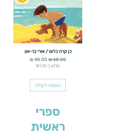
כן קרה כלום / אורי בר-און
הארנב 
מחיר רגיל
מחיר מבצע
שלוש ב-₪120
הוספה לעגלה
ספרי
ראשית