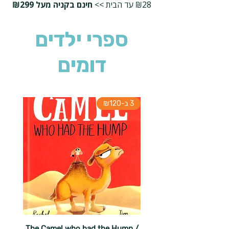
₪28 עד הבית >>
חינם בקניה מעל ₪299
ספרי ילדים
דומים
3 ב-₪120
The Camel who had the Hump /