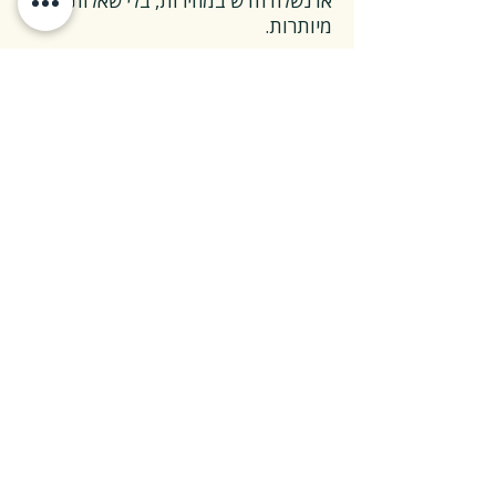
או נשלח חדש במהירות, בלי שאלות
מיותרות.
❓ ואם אני רוצה להחזיר ספר בלי סיבה
מיוחדת?
✅ גם זה בסדר גמור.
אפשר להחזיר את הספר תוך 14 ימים כל
עוד הוא חדש ובאריזתו המקורית.
ההחזרה מתבצעת בעלות משלוח של 26
₪, ולאחר שהספר חוזר אלינו – תקבלו זיכוי
מלא על הספר עצמו.
אנחנו מאמינים ששירות טוב נמדד דווקא
ברגעים האלה, ולכן מקפידים לעשות את
זה פשוט ונעים.
צריכים מעל 30 ספרים?
רכישה מרוכזת