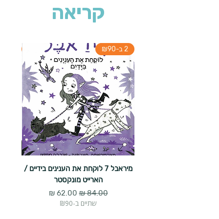
קריאה
2 ב-₪90
2 ב-₪90
מיראבל 7 לוקחת את הענינים בידיים /
הארייט מונקסטר
מחיר רגיל
מחיר מבצע
שתיים ב-₪90