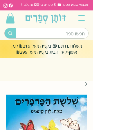
מבצעי שבוע הספר 📖 3 ספרים ב-₪120 בלבד!
משלוחים חינם 🎁 בקנייה מעל ₪219 לנק'
איסוף/ עד הבית בקנייה מעל ₪299