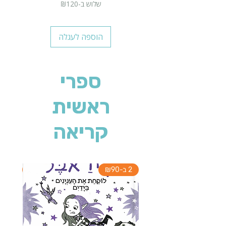
שלוש ב-₪120
הוספה לעגלה
ספרי
ראשית
קריאה
2 ב-₪90
2 ב-₪90