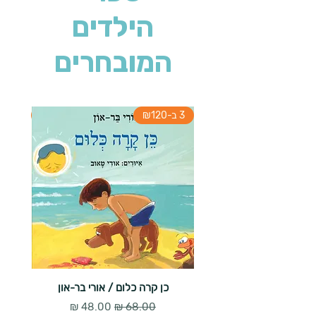
הילדים
המובחרים
3 ב-₪120
3 ב-₪120
כן קרה כלום / אורי בר-און
הארנב 
מחיר רגיל
מחיר מבצע