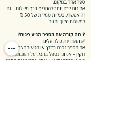
ספר אחר במקום.
אם נוח לכם יותר להחליף דרך משלוח – גם
זה אפשרי, בעלות סמלית של 50 ₪
למשלוח הלוך וחזור.
❓ מה קורה אם הספר הגיע פגום?
✅ האחריות כולה עלינו.
אם הספר נפגם בדרך או הגיע במצב לא
תקין – אנחנו נטפל בהכל, על חשבוננו.
פשוט פונים אלינו, ואנחנו נחליף את הספר
או נשלח חדש במהירות, בלי שאלות
מיותרות.
❓ ואם אני רוצה להחזיר ספר בלי סיבה
מיוחדת?
✅ גם זה בסדר גמור.
אפשר להחזיר את הספר תוך 14 ימים כל
עוד הוא חדש ובאריזתו המקורית.
ההחזרה מתבצעת בעלות משלוח של 26
₪, ולאחר שהספר חוזר אלינו – תקבלו זיכוי