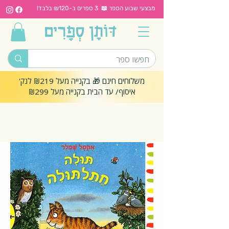
מבצעי שבוע הספר 📖 3 ספרים ב-₪120 בלבד!
משלוחים חינם 🎁 בקנייה מעל ₪219 לנק'
איסוף/ עד הבית בקנייה מעל ₪299