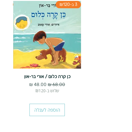
3 ב-₪120
3 ב-₪120
כן קרה כלום / אורי בר-און
הארנב 
מחיר רגיל
מחיר מבצע
שלוש ב-₪120
הוספה לעגלה