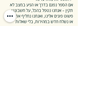
אם הספר נפגם בדרך או הגיע במצב לא
תקין – אנחנו נטפל בהכל, על חשבוננו.
פשוט פונים אלינו, ואנחנו נחליף את הספר
או נשלח חדש במהירות, בלי שאלות
מיותרות.
❓ ואם אני רוצה להחזיר ספר בלי סיבה
מיוחדת?
✅ גם זה בסדר גמור.
אפשר להחזיר את הספר תוך 14 ימים כל
עוד הוא חדש ובאריזתו המקורית.
ההחזרה מתבצעת בעלות משלוח של 26
₪, ולאחר שהספר חוזר אלינו – תקבלו זיכוי
מלא על הספר עצמו.
אנחנו מאמינים ששירות טוב נמדד דווקא
ברגעים האלה, ולכן מקפידים לעשות את
זה פשוט ונעים.