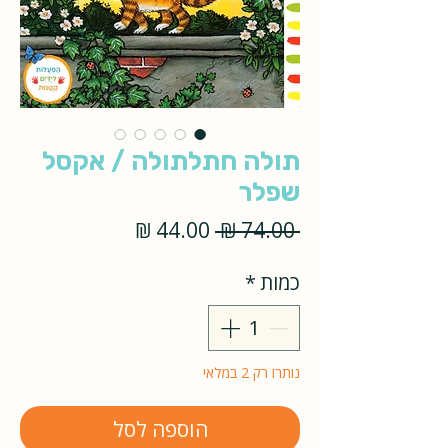
תולה חתלתולה / אקסל
שפלר
מחיר
מחיר
 ‏74.00 ‏₪ 
רגיל
מבצע
כמות
*
נותרו רק 2 במלאי
הוספה לסל