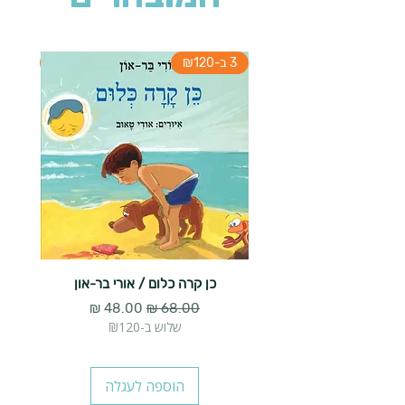
3 ב-₪120
3 ב-₪120
כן קרה כלום / אורי בר-און
הארנב 
מחיר רגיל
מחיר מבצע
שלוש ב-₪120
הוספה לעגלה