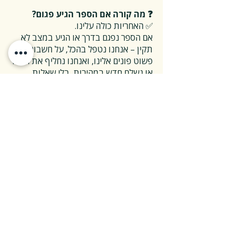
❓ מה קורה אם הספר הגיע פגום?
✅ האחריות כולה עלינו.
אם הספר נפגם בדרך או הגיע במצב לא
תקין – אנחנו נטפל בהכל, על חשבוננו.
פשוט פונים אלינו, ואנחנו נחליף את הספר
או נשלח חדש במהירות, בלי שאלות
מיותרות.
❓ ואם אני רוצה להחזיר ספר בלי סיבה
מיוחדת?
✅ גם זה בסדר גמור.
אפשר להחזיר את הספר תוך 14 ימים כל
עוד הוא חדש ובאריזתו המקורית.
ההחזרה מתבצעת בעלות משלוח של 26
₪, ולאחר שהספר חוזר אלינו – תקבלו זיכוי
מלא על הספר עצמו.
אנחנו מאמינים ששירות טוב נמדד דווקא
ברגעים האלה, ולכן מקפידים לעשות את
זה פשוט ונעים.