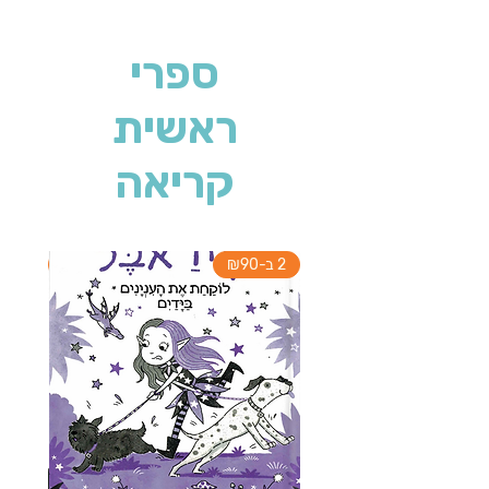
ספרי
ראשית
קריאה
2 ב-₪90
2 ב-₪90