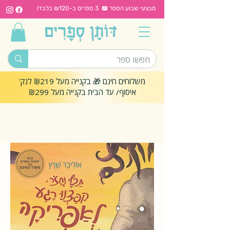
מבצעי שבוע הספר 📖 3 ספרים ב-₪120 בלבד!
משלוחים חינם 🎁 בקנייה מעל ₪219 לנק'
איסוף/ עד הבית בקנייה מעל ₪299