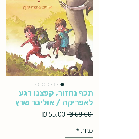
תכף נחזור, קפצנו רגע
לאפריקה / אוליבר שרץ
מחיר
מחיר
 ‏68.00 ‏₪ 
רגיל
מבצע
כמות
*