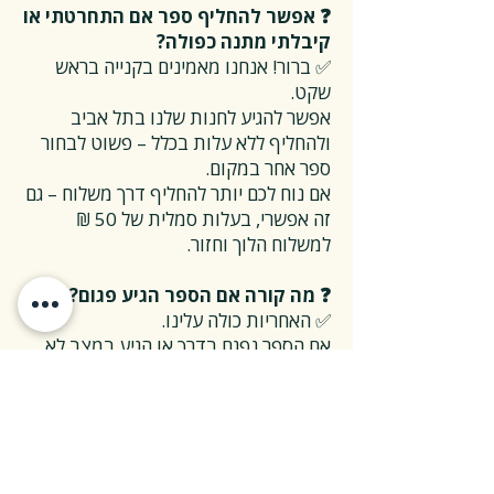
❓ אפשר להחליף ספר אם התחרטתי או
קיבלתי מתנה כפולה?
✅ ברור! אנחנו מאמינים בקנייה בראש
שקט.
אפשר להגיע לחנות שלנו בתל אביב
ולהחליף ללא עלות בכלל – פשוט לבחור
ספר אחר במקום.
אם נוח לכם יותר להחליף דרך משלוח – גם
זה אפשרי, בעלות סמלית של 50 ₪
למשלוח הלוך וחזור.
❓ מה קורה אם הספר הגיע פגום?
✅ האחריות כולה עלינו.
אם הספר נפגם בדרך או הגיע במצב לא
תקין – אנחנו נטפל בהכל, על חשבוננו.
פשוט פונים אלינו, ואנחנו נחליף את הספר
או נשלח חדש במהירות, בלי שאלות
מיותרות.