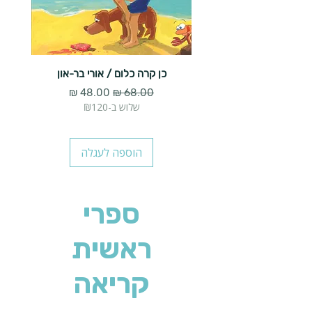
כן קרה כלום / אורי בר-און
הארנב 
מחיר רגיל
מחיר מבצע
שלוש ב-₪120
הוספה לעגלה
ספרי
ראשית
קריאה