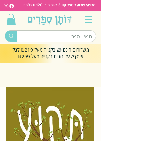
מבצעי שבוע הספר 📖 3 ספרים ב-₪120 בלבד!
משלוחים חינם 🎁 בקנייה מעל ₪219 לנק'
איסוף/ עד הבית בקנייה מעל ₪299