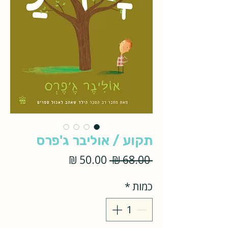
תקוע / אוליבר ג'פרס
מחיר
מחיר
 ‏68.00 ‏₪ 
רגיל
מבצע
כמות
*