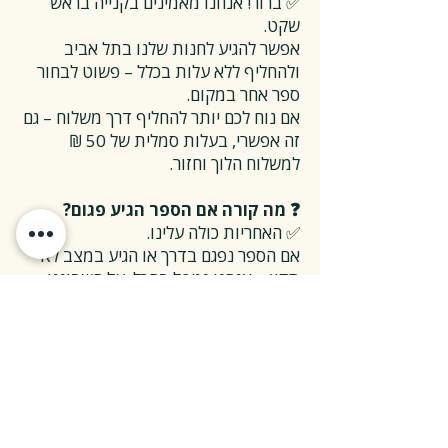
✅ ברור! אנחנו מאמינים בקנייה בראש
שקט.
אפשר להגיע לחנות שלנו בתל אביב
ולהחליף ללא עלות בכלל – פשוט לבחור
ספר אחר במקום.
אם נוח לכם יותר להחליף דרך משלוח – גם
זה אפשרי, בעלות סמלית של 50 ₪
למשלוח הלוך וחזור.
❓ מה קורה אם הספר הגיע פגום?
✅ האחריות כולה עלינו.
אם הספר נפגם בדרך או הגיע במצב לא
תקין – אנחנו נטפל בהכל, על חשבוננו.
פשוט פונים אלינו, ואנחנו נחליף את הספר
או נשלח חדש במהירות, בלי שאלות
מיותרות.
❓ ואם אני רוצה להחזיר ספר בלי סיבה
מיוחדת?
✅ גם זה בסדר גמור.