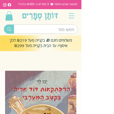
מבצעי שבוע הספר 📖 3 ספרים ב-₪120 בלבד!
משלוחים חינם 🎁 בקנייה מעל ₪219 לנק'
איסוף/ עד הבית בקנייה מעל ₪299