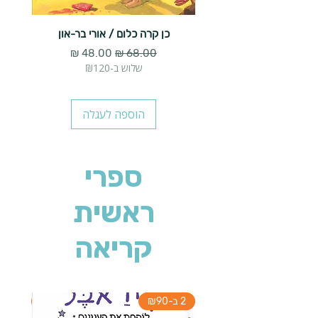
כן קרה כלום / אורי בר-און
הארנב 
מחיר רגיל
מחיר מבצע
שלוש ב-₪120
הוספה לעגלה
ספרי
ראשית
קריאה
2 ב-₪90
2 ב-₪90