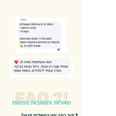
FAQ ?!
שאלות ותשובות נפוצות
❓ תוך כמה זמן המשלוח מגיע?