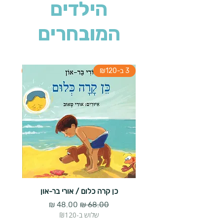
הילדים
המובחרים
3 ב-₪120
3 ב-₪120
כן קרה כלום / אורי בר-און
הארנב 
מחיר רגיל
מחיר מבצע
שלוש ב-₪120