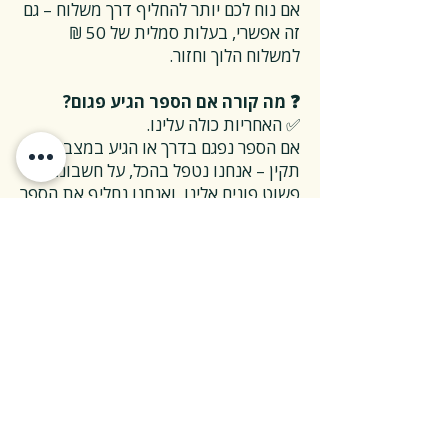
אם נוח לכם יותר להחליף דרך משלוח – גם
זה אפשרי, בעלות סמלית של 50 ₪
למשלוח הלוך וחזור.
❓ מה קורה אם הספר הגיע פגום?
✅ האחריות כולה עלינו.
אם הספר נפגם בדרך או הגיע במצב לא
תקין – אנחנו נטפל בהכל, על חשבוננו.
פשוט פונים אלינו, ואנחנו נחליף את הספר
או נשלח חדש במהירות, בלי שאלות
מיותרות.
❓ ואם אני רוצה להחזיר ספר בלי סיבה
מיוחדת?
✅ גם זה בסדר גמור.
אפשר להחזיר את הספר תוך 14 ימים כל
עוד הוא חדש ובאריזתו המקורית.
ההחזרה מתבצעת בעלות משלוח של 26
₪, ולאחר שהספר חוזר אלינו – תקבלו זיכוי
מלא על הספר עצמו.