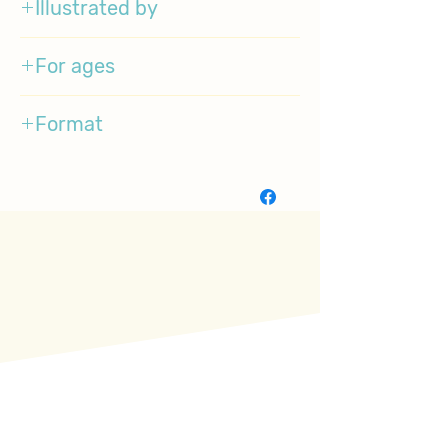
Illustrated by
Dr. Suess
For ages
1-4
Format
BoardBook