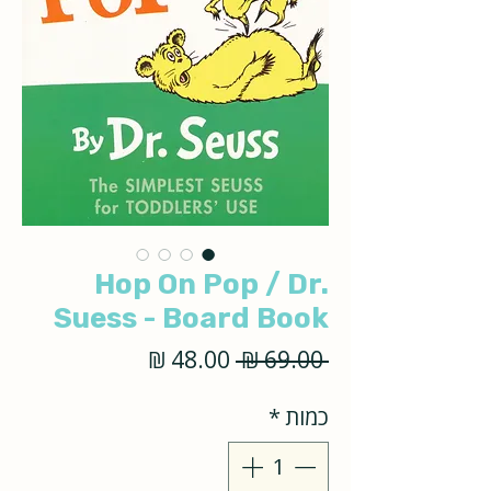
Hop On Pop / Dr.
Suess - Board Book
מחיר
מחיר
 ‏69.00 ‏₪ 
רגיל
מבצע
כמות
*