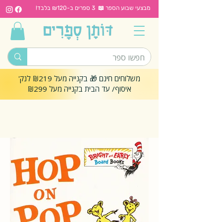
מבצעי שבוע הספר 📖 3 ספרים ב-₪120 בלבד!
משלוחים חינם 🎁 בקנייה מעל ₪219 לנק'
איסוף/ עד הבית בקנייה מעל ₪299