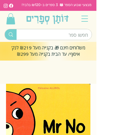
מבצעי שבוע הספר 📖 3 ספרים ב-₪120 בלבד!
משלוחים חינם 🎁 בקנייה מעל ₪219 לנק'
איסוף/ עד הבית בקנייה מעל ₪299