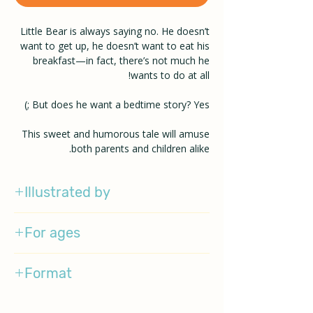
Little Bear is always saying no. He doesn’t
want to get up, he doesn’t want to eat his
breakfast—in fact, there’s not much he
wants to do at all!
But does he want a bedtime story? Yes ;)
This sweet and humorous tale will amuse
both parents and children alike.
Illustrated by
Melusine Allirol
For ages
1-3
Format
Boardbook