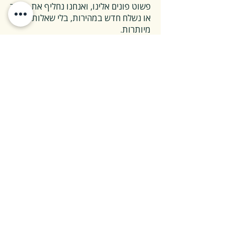
פשוט פונים אלינו, ואנחנו נחליף את הספר
או נשלח חדש במהירות, בלי שאלות
מיותרות.
❓ ואם אני רוצה להחזיר ספר בלי סיבה
מיוחדת?
✅ גם זה בסדר גמור.
אפשר להחזיר את הספר תוך 14 ימים כל
עוד הוא חדש ובאריזתו המקורית.
ההחזרה מתבצעת בעלות משלוח של 26
₪, ולאחר שהספר חוזר אלינו – תקבלו זיכוי
מלא על הספר עצמו.
אנחנו מאמינים ששירות טוב נמדד דווקא
ברגעים האלה, ולכן מקפידים לעשות את
זה פשוט ונעים.
צריכים מעל 30 ספרים?