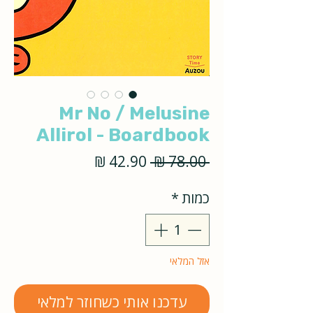
Mr No / Melusine
Allirol - Boardbook
מחיר
מחיר
 ‏78.00 ‏₪ 
רגיל
מבצע
כמות
*
אזל המלאי
עדכנו אותי כשחוזר למלאי