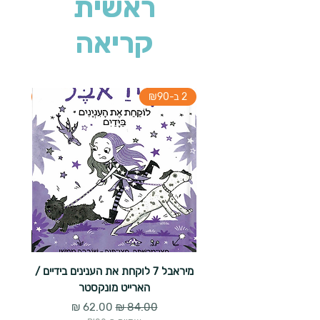
ראשית
קריאה
2 ב-₪90
2 ב-₪90
מיראבל 7 לוקחת את הענינים בידיים /
הארייט מונקסטר
מחיר רגיל
מחיר מבצע