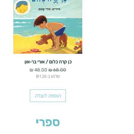
כן קרה כלום / אורי בר-און
הארנב 
מחיר רגיל
מחיר מבצע
שלוש ב-₪120
הוספה לעגלה
ספרי