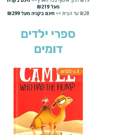
₪19 לנק' איסוף בכל הארץ >>
חינם בקניה
מעל ₪219
₪28 עד הבית >>
חינם בקניה מעל ₪299
ספרי ילדים
דומים
3 ב-₪120