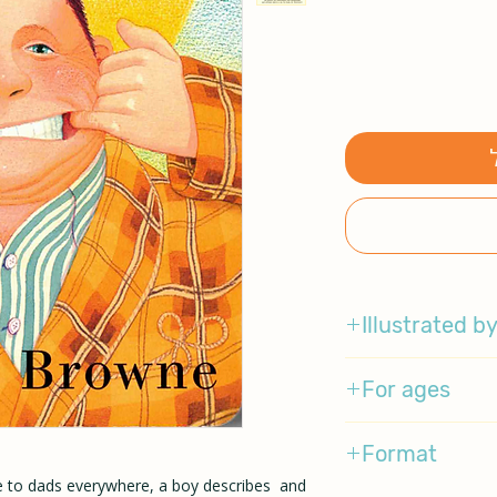
Illustrated b
Anthony Browne
For ages
0-4
Format
 to dads everywhere, a boy describes and