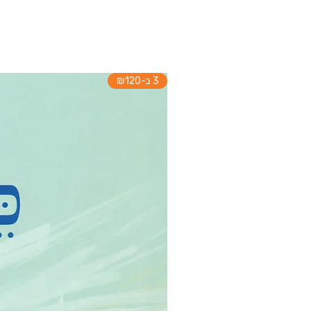
3 ב-₪120