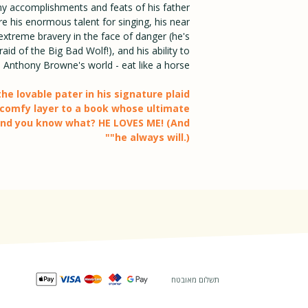
BoardBook
 accomplishments and feats of his father.
e his enormous talent for singing, his near
s extreme bravery in the face of danger (he's
aid of the Big Bad Wolf!), and his ability to
 in Anthony Browne's world - eat like a horse.
the lovable pater in his signature plaid
 comfy layer to a book whose ultimate
And you know what? HE LOVES ME! (And
he always will.)""
תשלום מאובטח