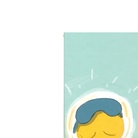
3 ב-₪120