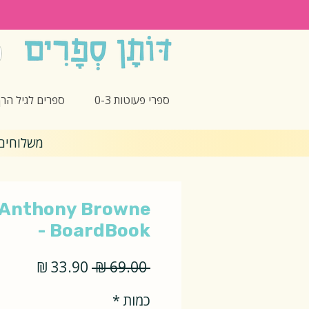
ספרי פעוטות 0-3
ספרים לגיל הרך -5
משלוחים חינם 🎁 בקנ
 Anthony Browne
- BoardBook
מחיר
מחיר
 ‏69.00 ‏₪ 
רגיל
מבצע
כמות
*