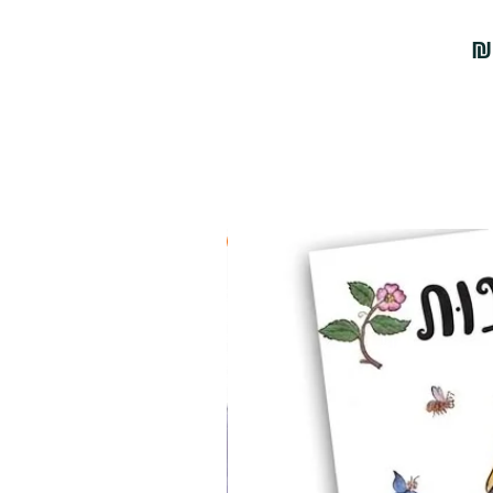
2 ב-₪90