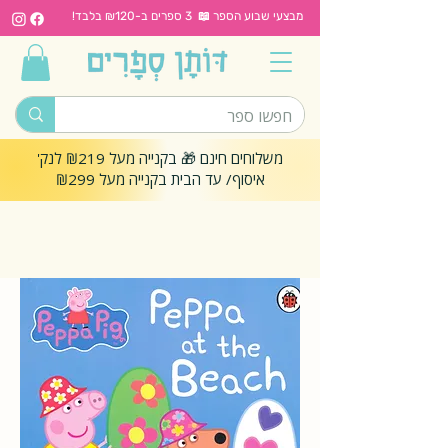
מבצעי שבוע הספר 📖 3 ספרים ב-₪120 בלבד!
משלוחים חינם 🎁 בקנייה מעל ₪219 לנק'
איסוף/ עד הבית בקנייה מעל ₪299