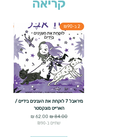
קריאה
2 ב-₪90
2 ב-₪90
מיראבל 7 לוקחת את הענינים בידיים /
הארייט מונקסטר
מחיר רגיל
מחיר מבצע
שתיים ב-₪90