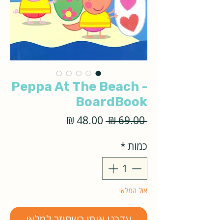
Peppa At The Beach -
BoardBook
מחיר
מחיר
 ‏69.00 ‏₪ 
רגיל
מבצע
כמות
*
אזל המלאי
עדכנו אותי כשחוזר למלאי