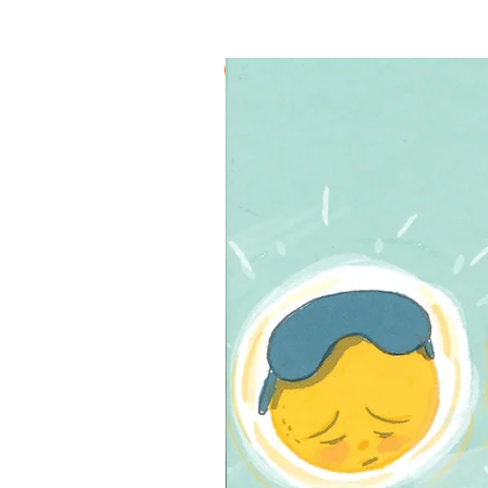
3 ב-₪120