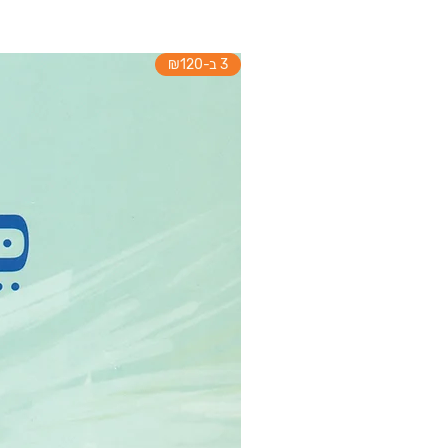
3 ב-₪120