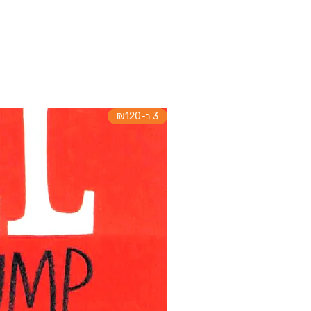
3 ב-₪120